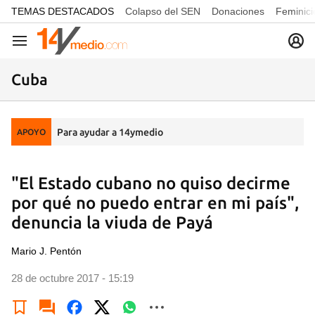
common.go-to-content
TEMAS DESTACADOS
Colapso del SEN
Donaciones
Feminici
Navegación
Cuba
Para ayudar a 14ymedio
APOYO
"El Estado cubano no quiso decirme
por qué no puedo entrar en mi país",
denuncia la viuda de Payá
Mario J. Pentón
28 de octubre 2017 - 15:19