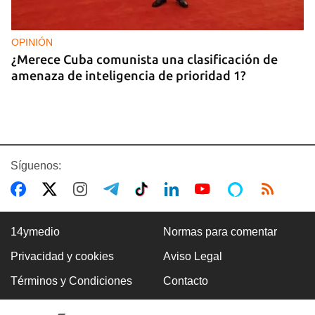
OPINIÓN
¿Merece Cuba comunista una clasificación de
amenaza de inteligencia de prioridad 1?
Síguenos:
14ymedio
Normas para comentar
Privacidad y cookies
Aviso Legal
EE UU
Términos y Condiciones
Contacto
El Senado confirma a Todd Blanche, ex abogado
de Trump, como nuevo fiscal general de EE UU