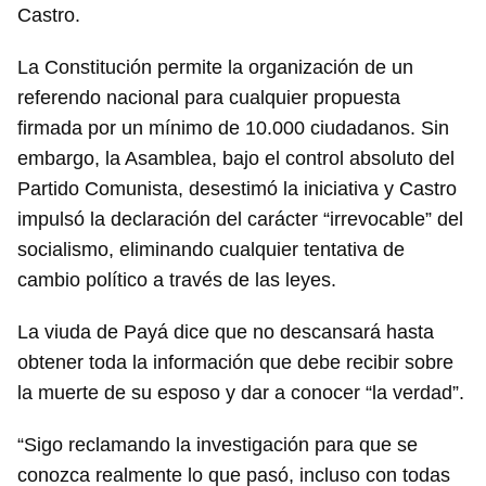
Castro.
La Constitución permite la organización de un
referendo nacional para cualquier propuesta
firmada por un mínimo de 10.000 ciudadanos. Sin
embargo, la Asamblea, bajo el control absoluto del
Partido Comunista, desestimó la iniciativa y Castro
impulsó la declaración del carácter “irrevocable” del
socialismo, eliminando cualquier tentativa de
cambio político a través de las leyes.
La viuda de Payá dice que no descansará hasta
obtener toda la información que debe recibir sobre
la muerte de su esposo y dar a conocer “la verdad”.
Guardar como favorito
“Sigo reclamando la investigación para que se
Para poder guardar como favorito, primero has de
conozca realmente lo que pasó, incluso con todas
iniciar sesión con tu cuenta de 14ymedio.