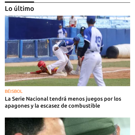
Lo último
GAS
Los puntos de ProGas vuelven a cerrar en La
Habana tras agotarse las balitas de gas en
dólares
BÉISBOL
La Serie Nacional tendrá menos juegos por los
apagones y la escasez de combustible