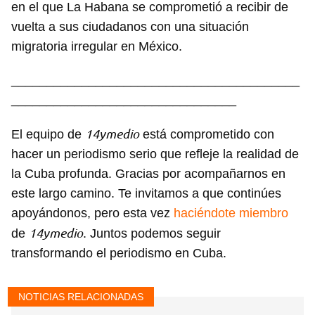
en el que La Habana se comprometió a recibir de
vuelta a sus ciudadanos con una situación
migratoria irregular en México.
_________________________________________
________________________________
1
4ymedio
El equipo de
está comprometido con
hacer un periodismo serio que refleje la realidad de
la Cuba profunda. Gracias por acompañarnos en
este largo camino. Te invitamos a que continúes
apoyándonos, pero esta vez
haciéndote miembro
Guardar como favorito
14ymedio
de
. Juntos podemos seguir
Para poder guardar como favorito, primero has de
iniciar sesión con tu cuenta de 14ymedio.
transformando el periodismo en Cuba.
INICIAR SESIÓN
CANCELAR
NOTICIAS RELACIONADAS