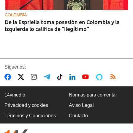
COLOMBIA
De la Espriella toma posesión en Colombia y la
izquierda lo califica de “ilegítimo”
Síguenos:
14ymedio
Normas para comentar
Privacidad y cookies
Aviso Legal
BOXEO
Términos y Condiciones
Contacto
El boxeo masculino cubano se quedó sin títulos
en Santo Domingo