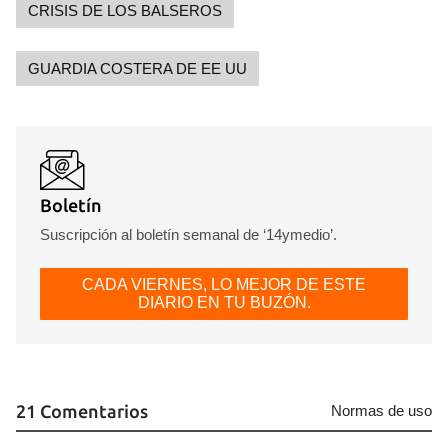
CRISIS DE LOS BALSEROS
GUARDIA COSTERA DE EE UU
Guardar como favorito
Para poder guardar como favorito, primero has de
Boletín
iniciar sesión con tu cuenta de 14ymedio.
Suscripción al boletín semanal de ‘14ymedio’.
INICIAR SESIÓN
CANCELAR
CADA VIERNES, LO MEJOR DE ESTE
DIARIO EN TU BUZÓN.
21 Comentarios
Normas de uso