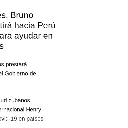
es, Bruno
irá hacia Perú
para ayudar en
s
os prestará
del Gobierno de
lud cubanos,
ernacional Henry
covid-19 en países
 tu