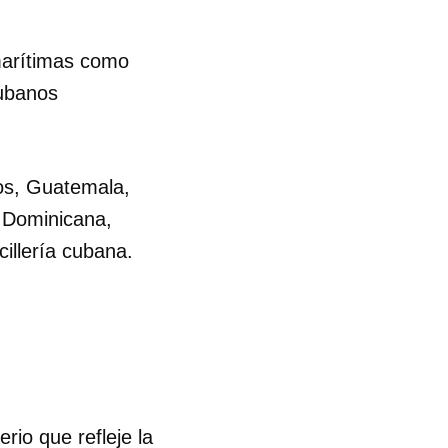
R
marítimas como
cubanos
os, Guatemala,
a Dominicana,
cillería cubana.
io que refleje la