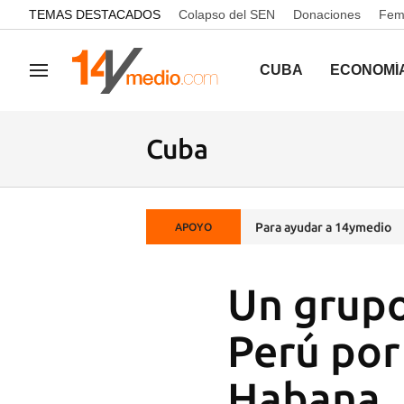
common.go-to-content
TEMAS DESTACADOS
Colapso del SEN
Donaciones
Femi
CUBA
ECONOMÍ
Navegación
Cuba
Para ayudar a 14ymedio
APOYO
Un grupo
Perú por 
Habana