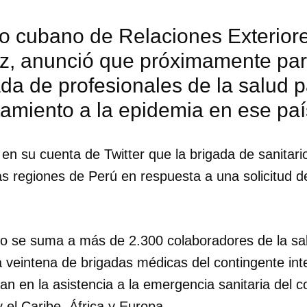
ro cubano de Relaciones Exterior
z, anunció que próximamente part
da de profesionales de la salud 
tamiento a la epidemia en ese paí
ió en su cuenta de Twitter que la brigada de sanitari
as regiones de Perú en respuesta a una solicitud 
vo se suma a más de 2.300 colaboradores de la sa
dar como favorito
 veintena de brigadas médicas del contingente int
an en la asistencia a la emergencia sanitaria del 
 poder guardar como favorito, primero has de iniciar sesión con
ta de 14ymedio.
 el Caribe, África y Europa.