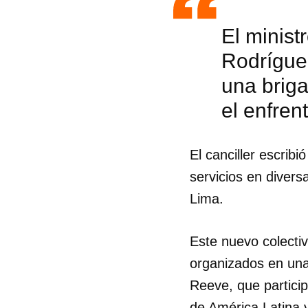
El minist
Rodrígue
una briga
el enfren
El canciller escrib
servicios en divers
Lima.
Este nuevo colecti
Guar
organizados en una
Reeve, que particip
Para
cuen
de América Latina y