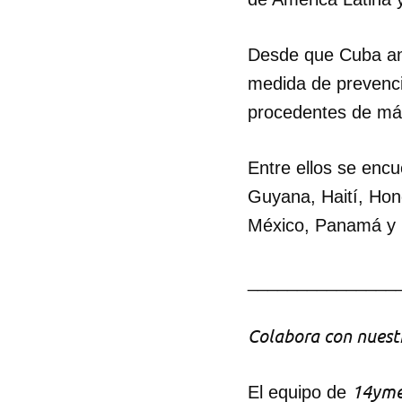
Desde que Cuba anu
medida de prevenci
procedentes de má
Entre ellos se enc
Guyana, Haití, Hond
México, Panamá y Gu
_______________
Colabora con nuestr
14yme
El equipo de