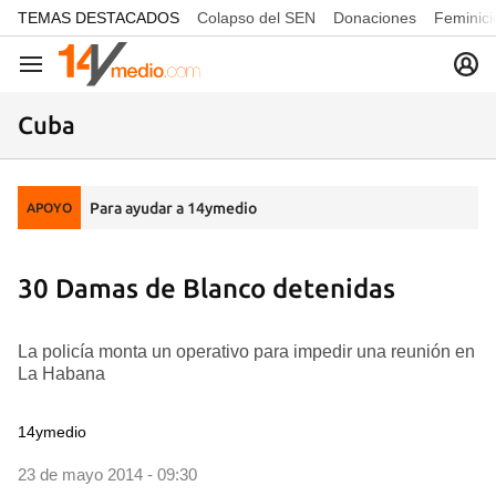
common.go-to-content
TEMAS DESTACADOS
Colapso del SEN
Donaciones
Feminici
Navegación
Cuba
Para ayudar a 14ymedio
APOYO
30 Damas de Blanco detenidas
La policía monta un operativo para impedir una reunión en
La Habana
14ymedio
23 de mayo 2014 - 09:30