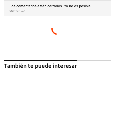
Los comentarios están cerrados. Ya no es posible
comentar
Guardar como favorito
Para poder guardar como favorito, primero has de
iniciar sesión con tu cuenta de 14ymedio.
También te puede interesar
INICIAR SESIÓN
CANCELAR