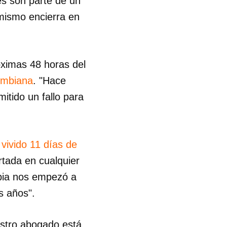
s son parte de un
 mismo encierra en
óximas 48 horas del
lombiana
. "Hace
itido un fallo para
vivido 11 días de
rtada en cualquier
mbia nos empezó a
s años".
estro abogado está