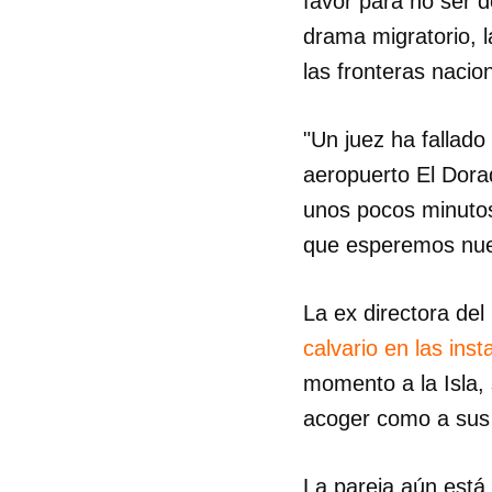
favor para no ser 
drama migratorio, l
las fronteras nacio
"Un juez ha fallado
aeropuerto El Dora
unos pocos minutos 
que esperemos nuest
La ex directora de
calvario en las ins
momento a la Isla,
acoger como a sus 
La pareja aún está