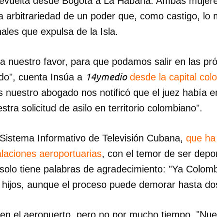
devuelta desde Bogotá a La Habana. Ambas mujere
a arbitrariedad de un poder que, como castigo, lo
nales que expulsa de la Isla.
 a nuestro favor, para que podamos salir en las pr
14ymedio
do", cuenta Insúa a
desde la capital co
nuestro abogado nos notificó que el juez había em
ra solicitud de asilo en territorio colombiano".
l Sistema Informativo de Televisión Cubana,
que ha 
talaciones aeroportuarias
, con el temor de ser depo
 solo tiene palabras de agradecimiento: "Ya Colo
hijos, aunque el proceso puede demorar hasta do
 en el aeropuerto, pero no por mucho tiempo. "Nu