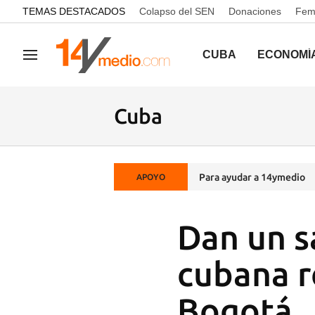
common.go-to-content
TEMAS DESTACADOS
Colapso del SEN
Donaciones
Femi
CUBA
ECONOMÍ
Navegación
Cuba
Para ayudar a 14ymedio
APOYO
Dan un s
cubana r
Bogotá