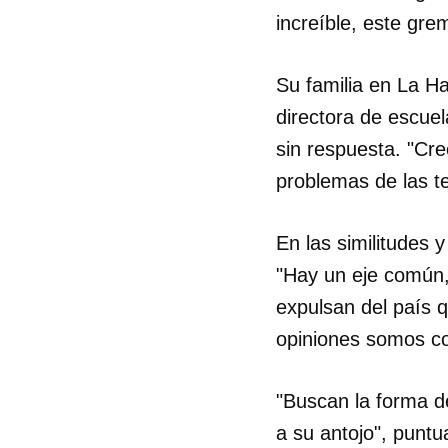
increíble, este gr
Su familia en La H
directora de escuel
sin respuesta. "Cr
problemas de las t
En las similitudes
"Hay un eje común,
expulsan del país 
opiniones somos co
"Buscan la forma d
a su antojo", punt