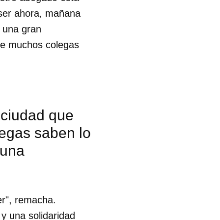
 ser ahora, mañana
o una gran
 de muchos colegas
 ciudad que
legas saben lo
 una
er", remacha.
 tu
y una solidaridad