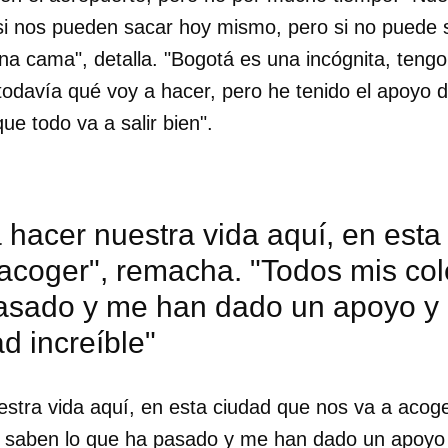
si nos pueden sacar hoy mismo, pero si no puede
na cama", detalla. "Bogotá es una incógnita, teng
 todavía qué voy a hacer, pero he tenido el apoyo
ue todo va a salir bien".
hacer nuestra vida aquí, en esta
 acoger", remacha. "Todos mis co
asado y me han dado un apoyo y
ad increíble"
dar como favorito
stra vida aquí, en esta ciudad que nos va a acog
 poder guardar como favorito, primero has de iniciar sesión con
ta de 14ymedio.
 saben lo que ha pasado y me han dado un apoyo 