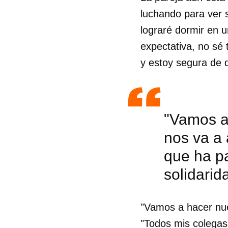
luchando para ver 
lograré dormir en u
expectativa, no sé
y estoy segura de q
"Vamos a 
nos va a
que ha p
solidarid
Guar
"Vamos a hacer nue
Para
cuen
"Todos mis colegas