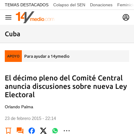
common.go-to-content
TEMAS DESTACADOS
Colapso del SEN
Donaciones
Feminici
Navegación
Cuba
Para ayudar a 14ymedio
APOYO
El décimo pleno del Comité Central
anuncia discusiones sobre nueva Ley
Electoral
Orlando Palma
23 de febrero 2015 - 22:14