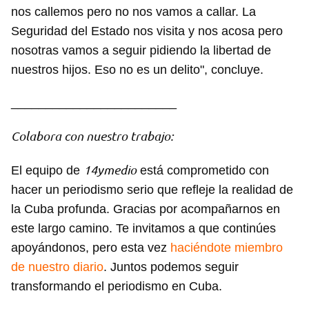
nos callemos pero no nos vamos a callar. La
Guardar como favorito
Seguridad del Estado nos visita y nos acosa pero
Para poder guardar como favorito, primero has de
nosotras vamos a seguir pidiendo la libertad de
iniciar sesión con tu cuenta de 14ymedio.
nuestros hijos. Eso no es un delito", concluye.
INICIAR SESIÓN
CANCELAR
________________________
Colabora con nuestro trabajo:
14ymedio
El equipo de
está comprometido con
hacer un periodismo serio que refleje la realidad de
la Cuba profunda. Gracias por acompañarnos en
este largo camino. Te invitamos a que continúes
apoyándonos, pero esta vez
haciéndote miembro
de nuestro diario
. Juntos podemos seguir
transformando el periodismo en Cuba.