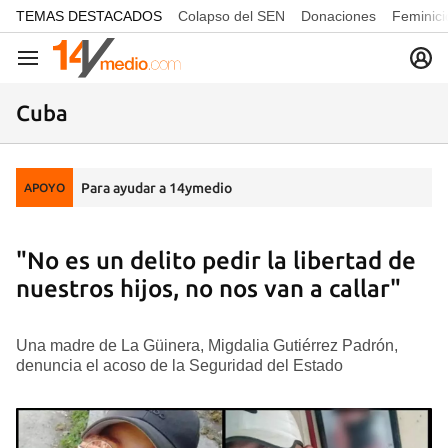
common.go-to-content
TEMAS DESTACADOS
Colapso del SEN
Donaciones
Feminici
Navegación
Cuba
Para ayudar a 14ymedio
APOYO
"No es un delito pedir la libertad de
nuestros hijos, no nos van a callar"
Una madre de La Güinera, Migdalia Gutiérrez Padrón,
denuncia el acoso de la Seguridad del Estado