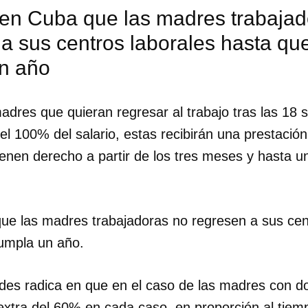
 en Cuba que las madres trabajad
a sus centros laborales hasta que
n año
adres que quieran regresar al trabajo tras las 18 
l 100% del salario, estas recibirán una prestació
tienen derecho a partir de los tres meses y hasta 
ue las madres trabajadoras no regresen a sus cen
cumpla un año.
dar como favorito
des radica en que en el caso de las madres con 
 poder guardar como favorito, primero has de iniciar sesión con
ta de 14ymedio.
extra del 60% en cada caso, en proporción al tiemp