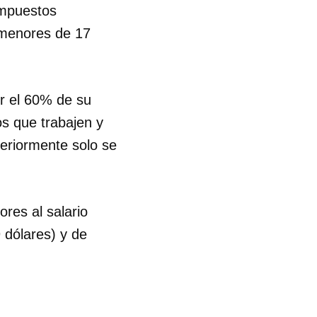
impuestos
 menores de 17
ir el 60% de su
os que trabajen y
teriormente solo se
res al salario
 dólares) y de