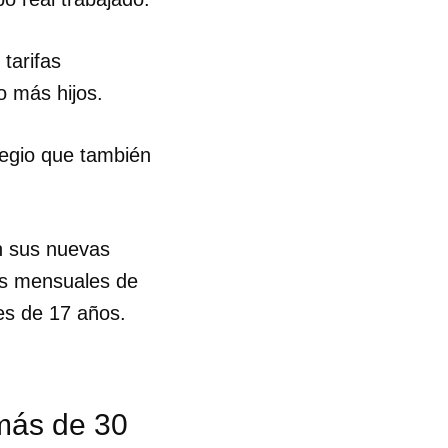
R
tarifas
o más hijos.
ilegio que también
n sus nuevas
as mensuales de
es de 17 años.
 más de 30