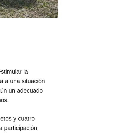
stimular la
ta a una situación
 aún un adecuado
nos.
etos y cuatro
a participación