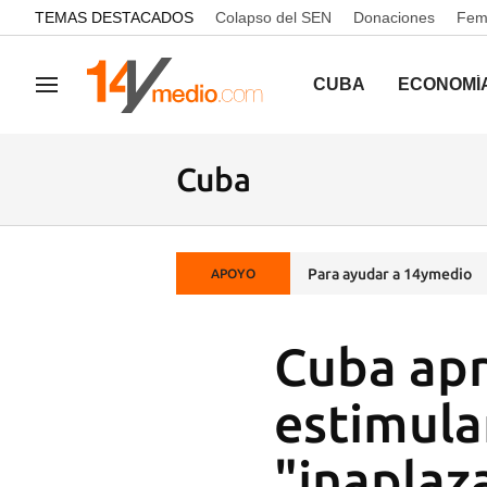
common.go-to-content
TEMAS DESTACADOS
Colapso del SEN
Donaciones
Femi
CUBA
ECONOMÍ
Navegación
Cuba
Para ayudar a 14ymedio
APOYO
Cuba apr
estimular
"inaplaz