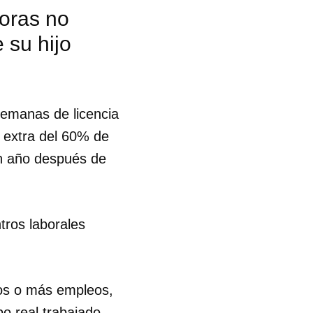
oras no
 su hijo
semanas de licencia
n extra del 60% de
un año después de
tros laborales
dos o más empleos,
 tu
o real trabajado.