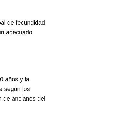
bal de fecundidad
 un adecuado
0 años y la
e según los
n de ancianos del