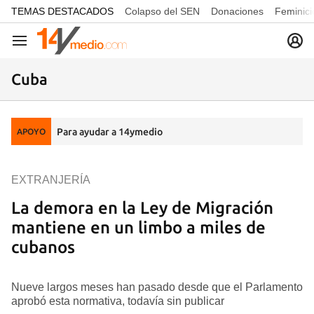
common.go-to-content
TEMAS DESTACADOS
Colapso del SEN
Donaciones
Feminici
Navegación
Cuba
Para ayudar a 14ymedio
APOYO
EXTRANJERÍA
La demora en la Ley de Migración
mantiene en un limbo a miles de
cubanos
Nueve largos meses han pasado desde que el Parlamento
aprobó esta normativa, todavía sin publicar