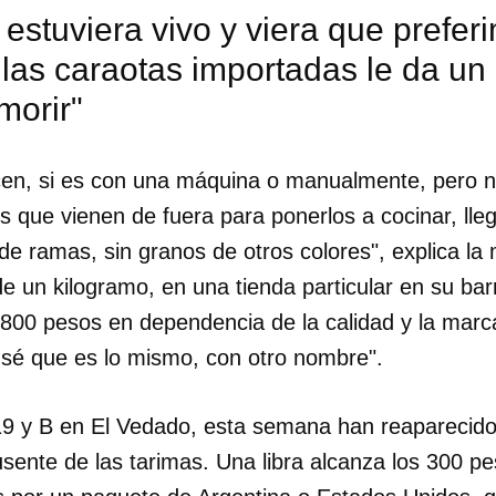
 estuviera vivo y viera que prefer
 las caraotas importadas le da un 
morir"
en, si es con una máquina o manualmente, pero n
es que vienen de fuera para ponerlos a cocinar, lleg
 de ramas, sin granos de otros colores", explica la
 de un kilogramo, en una tienda particular en su ba
 800 pesos en dependencia de la calidad y la marca
 sé que es lo mismo, con otro nombre".
dar como favorito
9 y B en El Vedado, esta semana han reaparecido l
sente de las tarimas. Una libra alcanza los 300 pe
 poder guardar como favorito, primero has de iniciar sesión con
ta de 14ymedio.