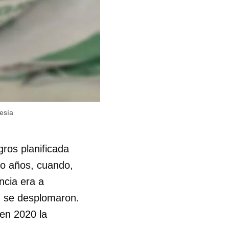
esía
gros planificada
co años, cuando,
ncia era a
n se desplomaron.
en 2020 la