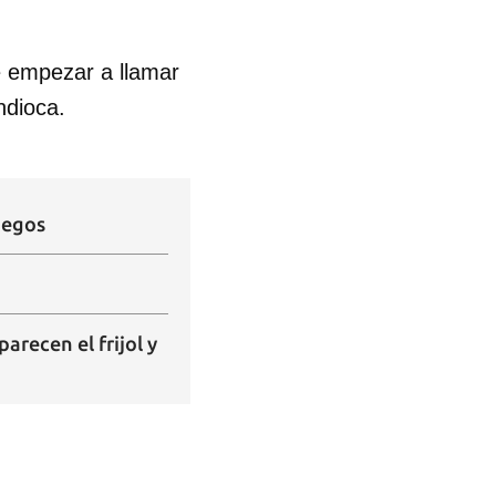
e empezar a llamar
ndioca.
fuegos
recen el frijol y