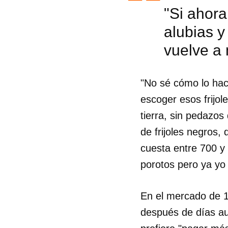
"Si ahora
alubias y
vuelve a 
"No sé cómo lo hac
escoger esos frijol
tierra, sin pedazos
de frijoles negros,
cuesta entre 700 y
porotos pero ya yo
Guar
En el mercado de 1
después de días au
Para
cuen