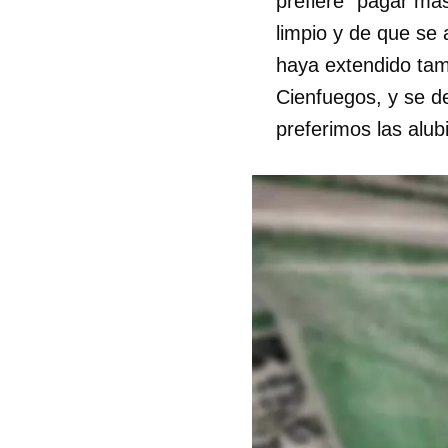
prefiere "pagar má
limpio y de que se
haya extendido tam
Cienfuegos, y se de
preferimos las alub