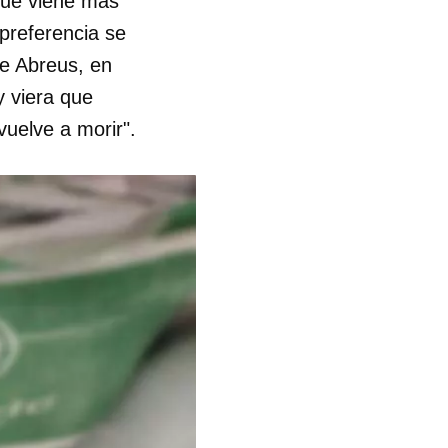
que viene más
preferencia se
R
de Abreus, en
y viera que
vuelve a morir".