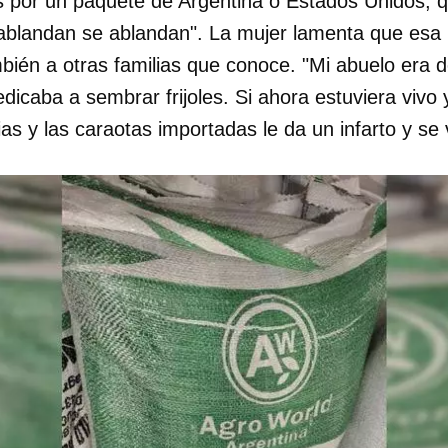
s por un paquete de Argentina o Estados Unidos, 
 ablandan se ablandan". La mujer lamenta que esa 
INICIAR SESIÓN
CANCELA
bién a otras familias que conoce. "Mi abuelo era 
dicaba a sembrar frijoles. Si ahora estuviera vivo 
ias y las caraotas importadas le da un infarto y se 