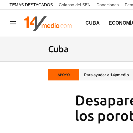
common.go-to-content
TEMAS DESTACADOS
Colapso del SEN
Donaciones
Femi
CUBA
ECONOMÍ
Navegación
Cuba
Para ayudar a 14ymedio
APOYO
Desaparec
los porot