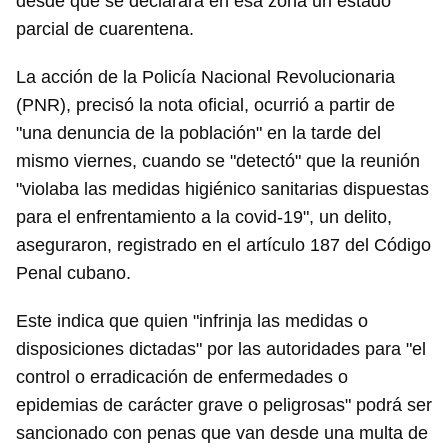
desde que se declarara en esa zona un estado
Para poder guardar como favorito, primero has de
parcial de cuarentena.
iniciar sesión con tu cuenta de 14ymedio.
La acción de la Policía Nacional Revolucionaria
INICIAR SESIÓN
CANCELAR
(PNR), precisó la nota oficial, ocurrió a partir de
"una denuncia de la población" en la tarde del
mismo viernes, cuando se "detectó" que la reunión
"violaba las medidas higiénico sanitarias dispuestas
para el enfrentamiento a la covid-19", un delito,
aseguraron, registrado en el artículo 187 del Código
Penal cubano.
Este indica que quien "infrinja las medidas o
disposiciones dictadas" por las autoridades para "el
control o erradicación de enfermedades o
epidemias de carácter grave o peligrosas" podrá ser
sancionado con penas que van desde una multa de