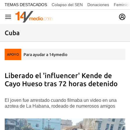
common.go-to-content
TEMAS DESTACADOS
Colapso del SEN
Donaciones
Feminici
Navegación
Cuba
Para ayudar a 14ymedio
APOYO
Liberado el 'influencer' Kende de
Cayo Hueso tras 72 horas detenido
El joven fue arrestado cuando filmaba un video en una
azotea de La Habana, rodeado de numerosos amigos