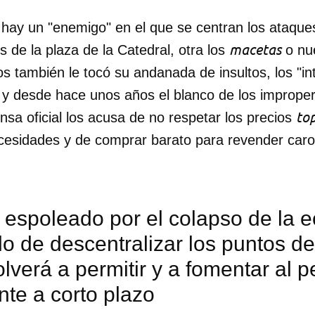
 hay un "enemigo" en el que se centran los ataques
macetas
s de la plaza de la Catedral, otra los
o nue
 también le tocó su andanada de insultos, los "in
 y desde hace unos años el blanco de los improper
to
ensa oficial los acusa de no respetar los precios
ecesidades y de comprar barato para revender caro
 espoleado por el colapso de la 
o de descentralizar los puntos de
lverá a permitir y a fomentar al 
dar como favorito
te a corto plazo
 poder guardar como favorito, primero has de iniciar sesión con
ta de 14ymedio.