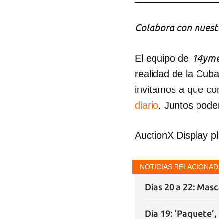
Colabora con nuestr
14yme
El equipo de
realidad de la Cub
invitamos a que co
diario
. Juntos pode
AuctionX Display p
NOTICIAS RELACIONAD
Días 20 a 22: Masc
Día 19: ‘Paquete’,