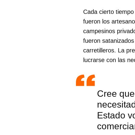
Cada cierto tiempo
fueron los artesano
campesinos privados
fueron satanizados
carretilleros. La pr
lucrarse con las n
Cree que
necesitad
Estado vo
Guar
comercian
Para
cuen