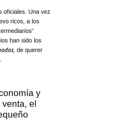
 oficiales. Una vez
vo ricos, a los
termediarios"
ios han sido los
pados
, de querer
.
economía y
 venta, el
pequeño
 tu