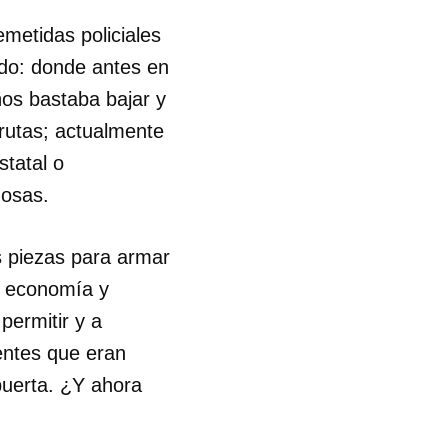
metidas policiales
R
ado: donde antes en
os bastaba bajar y
frutas; actualmente
statal o
dosas.
s piezas para armar
a economía y
permitir y a
entes que eran
puerta. ¿Y ahora