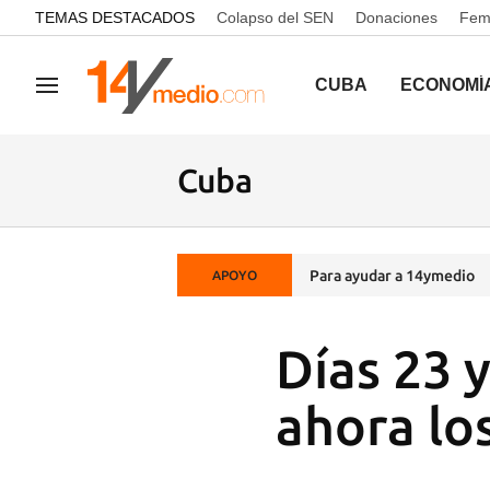
common.go-to-content
TEMAS DESTACADOS
Colapso del SEN
Donaciones
Femi
CUBA
ECONOMÍ
Navegación
Cuba
Para ayudar a 14ymedio
APOYO
Días 23 y
ahora los