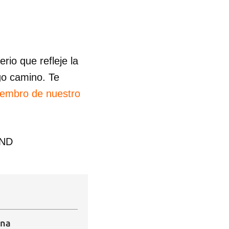
io que refleje la
go camino. Te
iembro de nuestro
END
ena