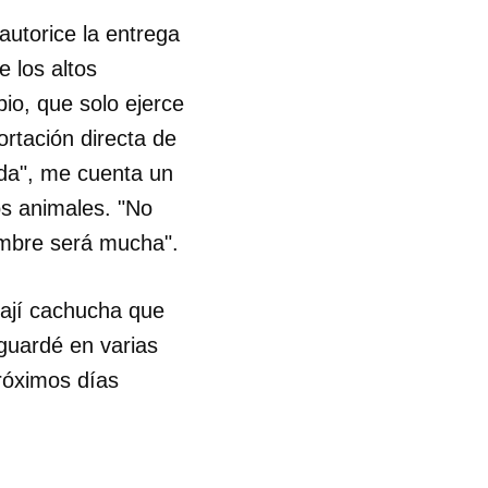
autorice la entrega
e los altos
pio, que solo ejerce
rtación directa de
ada", me cuenta un
os animales. "No
ambre será mucha".
 ají cachucha que
 guardé en varias
próximos días