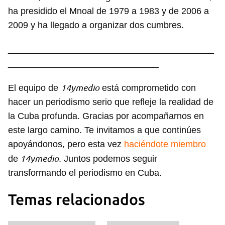
ha presidido el Mnoal de 1979 a 1983 y de 2006 a
2009 y ha llegado a organizar dos cumbres.
_________________________________________
______________________________
14ymedio
El equipo de
está comprometido con
hacer un periodismo serio que refleje la realidad de
la Cuba profunda. Gracias por acompañarnos en
este largo camino. Te invitamos a que continúes
apoyándonos, pero esta vez
haciéndote miembro
14ymedio
de
. Juntos podemos seguir
transformando el periodismo en Cuba.
Guardar como favorito
Temas relacionados
Para poder guardar como favorito, primero has de
iniciar sesión con tu cuenta de 14ymedio.