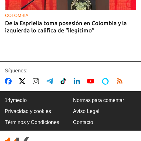
COLOMBIA
De la Espriella toma posesión en Colombia y la
izquierda lo califica de “ilegítimo”
Síguenos:
14ymedio
Normas para comentar
Privacidad y cookies
Aviso Legal
BOXEO
Términos y Condiciones
Contacto
El boxeo masculino cubano se quedó sin títulos
en Santo Domingo