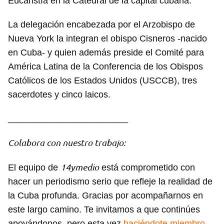
Eucaristía en la Catedral de la capital cubana.
La delegación encabezada por el Arzobispo de
Nueva York la integran el obispo Cisneros -nacido
en Cuba- y quien además preside el Comité para
América Latina de la Conferencia de los Obispos
Guardar como favorito
Católicos de los Estados Unidos (USCCB), tres
Para poder guardar como favorito, primero has de
sacerdotes y cinco laicos.
iniciar sesión con tu cuenta de 14ymedio.
________________________
INICIAR SESIÓN
CANCELAR
Colabora con nuestro trabajo:
14ymedio
El equipo de
está comprometido con
hacer un periodismo serio que refleje la realidad de
la Cuba profunda. Gracias por acompañarnos en
este largo camino. Te invitamos a que continúes
apoyándonos, pero esta vez
haciéndote miembro