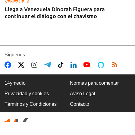
VENEZUELA
Llega a Venezuela Dinorah Figuera para
continuar el diálogo con el chavismo
Síguenos:
14ymedio
Normas para comentar
Privacidad y cookies
Aviso Legal
VILLA CLARA
Términos y Condiciones
Contacto
Dos fallecidos en el derrumbe de un edificio en
ruinas en Villa Clara