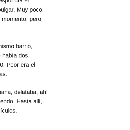
espondía el
pulgar. Muy poco.
e momento, pero
mismo barrio,
o había dos
0. Peor era el
as.
bana, delataba, ahí
iendo. Hasta allí,
ículos.