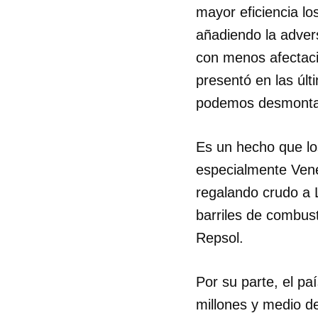
mayor eficiencia lo
añadiendo la advers
con menos afectaci
presentó en las úl
podemos desmontar
Es un hecho que lo
especialmente Vene
regalando crudo a L
barriles de combust
Repsol.
Por su parte, el p
millones y medio d