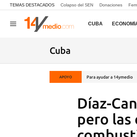
common.go-to-content
TEMAS DESTACADOS
Colapso del SEN
Donaciones
Femi
CUBA
ECONOMÍ
Navegación
Cuba
Para ayudar a 14ymedio
APOYO
Díaz-Cane
pero las 
combust