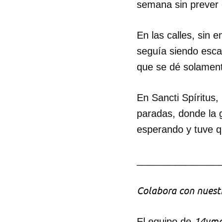
semana sin prever 
En las calles, sin 
seguía siendo esca
que se dé solamente
En Sancti Spíritus,
paradas, donde la g
esperando y tuve qu
_______________
Colabora con nuestr
14yme
El equipo de