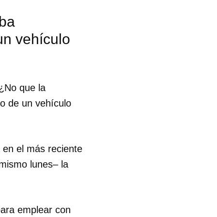
aba
un vehículo
"¿No que la
ño de un vehículo
 en el más reciente
 mismo lunes– la
 tu
 para emplear con