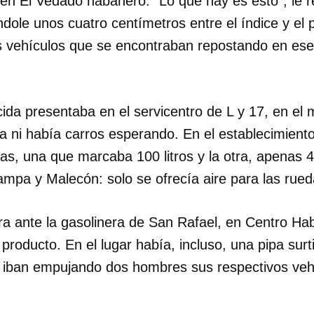
 en El Vedado habanero. "Lo que hay es esto", le r
dole unos cuatro centímetros entre el índice y el 
s vehículos que se encontraban repostando en es
.
ida presentaba en el servicentro de L y 17, en el 
a ni había carros esperando. En el establecimient
s, una que marcaba 100 litros y la otra, apenas 4
pa y Malecón: solo se ofrecía aire para las rued
ra ante la gasolinera de San Rafael, en Centro Ha
l producto. En el lugar había, incluso, una pipa surt
ta, iban empujando dos hombres sus respectivos veh