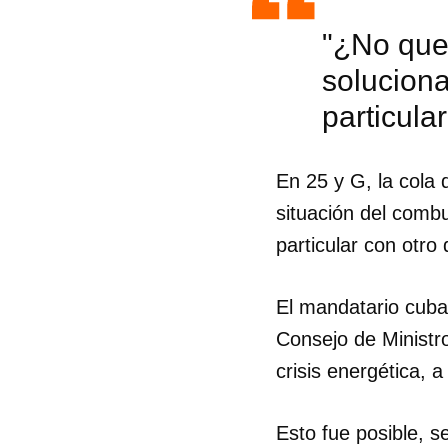
"¿No que 
solucion
particula
En 25 y G, la cola
situación del comb
particular con otro
El mandatario cuba
Consejo de Ministro
crisis energética, a
Guar
Para
Esto fue posible, 
cuen