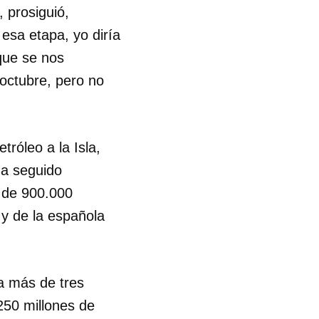
 prosiguió,
esa etapa, yo diría
R
que se nos
octubre, pero no
róleo a la Isla,
ha seguido
l de 900.000
 y de la española
a más de tres
250 millones de