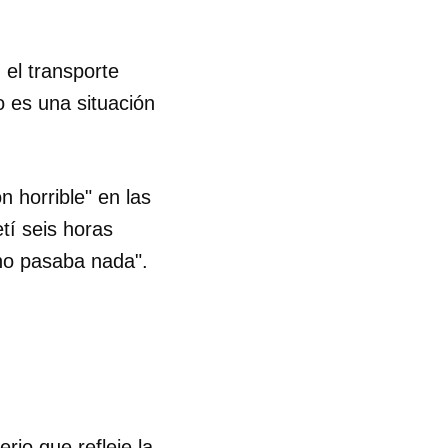
 el transporte
 es una situación
n horrible" en las
tí seis horas
 no pasaba nada".
io que refleje la