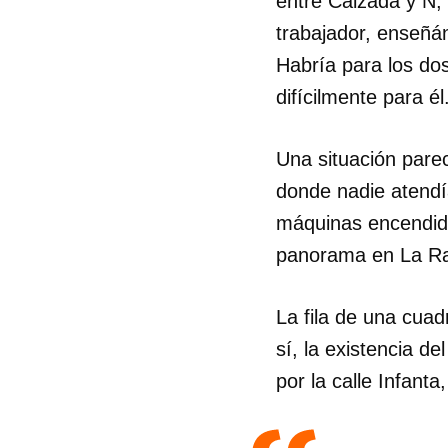
entre Calzada y N,
trabajador, enseñán
Habría para los do
difícilmente para él
Una situación parec
donde nadie atendí
máquinas encendida
panorama en La Ram
La fila de una cuad
sí, la existencia de
por la calle Infan