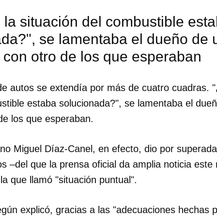
la situación del combustible est
ada?", se lamentaba el dueño de 
r con otro de los que esperaban
 de autos se extendía por más de cuatro cuadras. 
ustible estaba solucionada?", se lamentaba el due
 de los que esperaban.
no Miguel Díaz-Canel, en efecto, dio por superada
s –del que la prensa oficial da amplia noticia este
 la que llamó "situación puntual".
dar como favorito
 poder guardar como favorito, primero has de iniciar sesión con
según explicó, gracias a las "adecuaciones hechas
ta de 14ymedio.