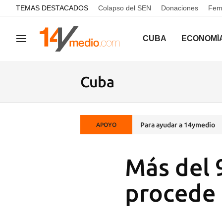
common.go-to-content
TEMAS DESTACADOS
Colapso del SEN
Donaciones
Femi
CUBA
ECONOMÍ
Navegación
Cuba
Para ayudar a 14ymedio
APOYO
Más del 
procede 