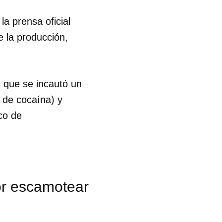
la prensa oficial
e la producción,
s que se incautó un
 de cocaína) y
co de
or escamotear