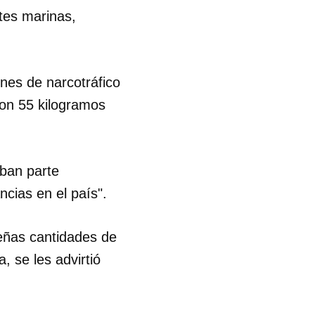
ntes marinas,
R
ones de narcotráfico
ron 55 kilogramos
aban parte
ncias en el país".
eñas cantidades de
, se les advirtió