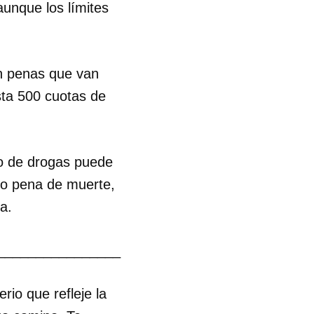
unque los límites
on penas que van
sta 500 cuotas de
co de drogas puede
uso pena de muerte,
a.
________________
io que refleje la