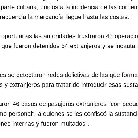
 parte cubana, unidos a la incidencia de las corrie
INICIAR SESIÓN
CANCELA
recuencia la mercancía llegue hasta las costas.
roportuarias las autoridades frustraron 43 operaci
s que fueron detenidos 54 extranjeros y se incauta
es se detectaron redes delictivas de las que form
y extranjeros para tratar de introducir esas susta
ron 46 casos de pasajeros extranjeros "con pequ
 personal", a quienes se les confiscó la sustancia
ones internas y fueron multados".