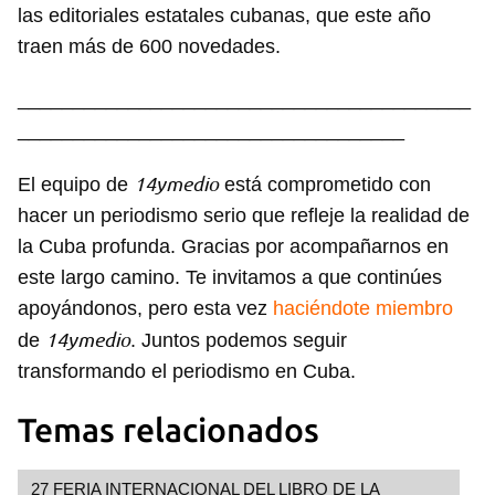
las editoriales estatales cubanas, que este año
Guardar como favorito
traen más de 600 novedades.
Para poder guardar como favorito, primero has de
iniciar sesión con tu cuenta de 14ymedio.
_________________________________________
___________________________________
INICIAR SESIÓN
CANCELAR
14ymedio
El equipo de
está comprometido con
hacer un periodismo serio que refleje la realidad de
la Cuba profunda. Gracias por acompañarnos en
este largo camino. Te invitamos a que continúes
apoyándonos, pero esta vez
haciéndote miembro
14ymedio
de
. Juntos podemos seguir
transformando el periodismo en Cuba.
Temas relacionados
27 FERIA INTERNACIONAL DEL LIBRO DE LA