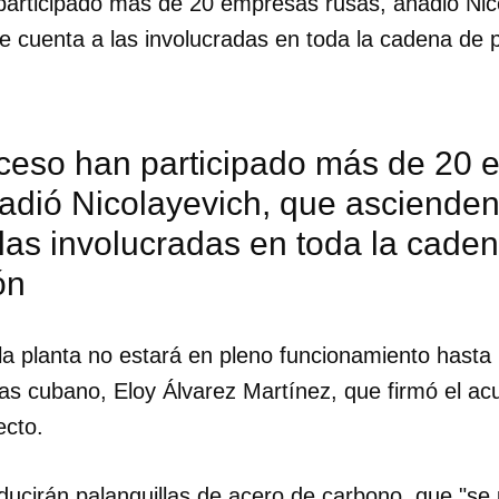
participado más de 20 empresas rusas, añadió Nic
e cuenta a las involucradas en toda la cadena de 
oceso han participado más de 20
adió Nicolayevich, que ascienden
las involucradas en toda la cade
ón
la planta no estará en pleno funcionamiento hasta
ias cubano, Eloy Álvarez Martínez, que firmó el a
ecto.
ducirán palanquillas de acero de carbono, que "se u