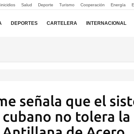
nicidios
Salud
Deporte
Turismo
Cooperación
Energía
A
DEPORTES
CARTELERA
INTERNACIONAL
me señala que el sis
o cubano no tolera la
 Antillana de Acero