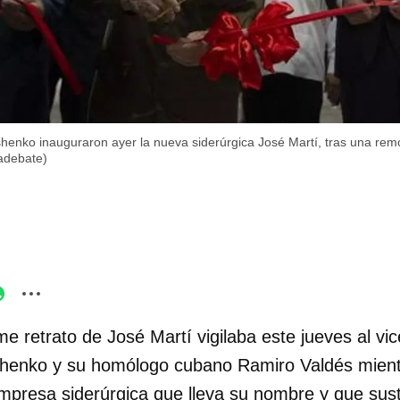
henko inauguraron ayer la nueva siderúrgica José Martí, tras una remod
adebate)
e retrato de José Martí vigilaba este jueves al vic
shenko y su homólogo cubano Ramiro Valdés mient
mpresa siderúrgica que lleva su nombre y que sustit