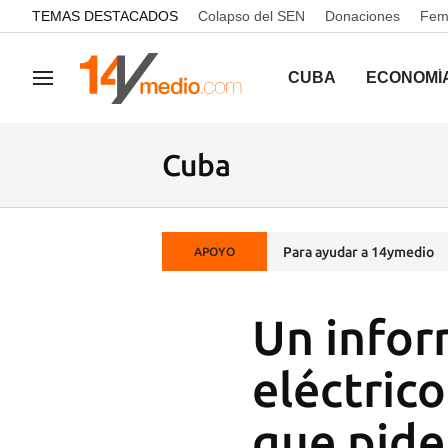
common.go-to-content
TEMAS DESTACADOS
Colapso del SEN
Donaciones
Femi
CUBA
ECONOMÍ
Navegación
Cuba
Para ayudar a 14ymedio
APOYO
Un infor
eléctric
que pide