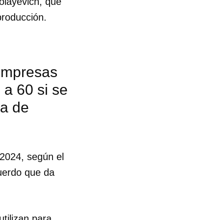
olayevich, que
producción.
 empresas
 a 60 si se
na de
 2024, según el
cuerdo que da
tilizan para