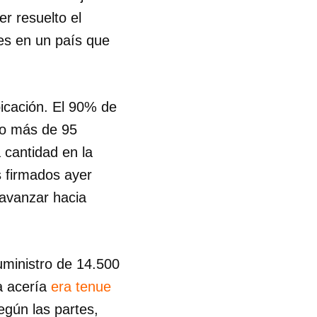
er resuelto el
es en un país que
bicación. El 90% de
ido más de 95
 cantidad en la
 firmados ayer
"avanzar hacia
uministro de 14.500
la acería
era tenue
egún las partes,