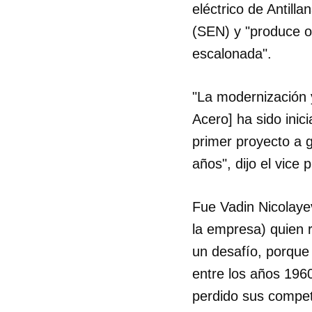
eléctrico de Antill
(SEN) y "produce os
escalonada".
"La modernización y
Acero] ha sido inici
primer proyecto a g
años", dijo el vice
Fue Vadin Nicolayev
la empresa) quien r
un desafío, porque
entre los años 196
perdido sus compet