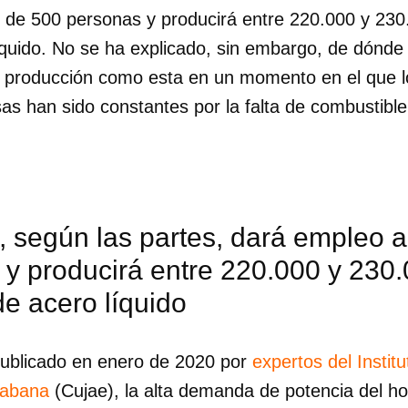
de 500 personas y producirá entre 220.000 y 230
íquido. No se ha explicado, sin embargo, de dónde 
 producción como esta en un momento en el que lo
as han sido constantes por la falta de combustible
, según las partes, dará empleo 
 y producirá entre 220.000 y 230
e acero líquido
dar como favorito
ublicado en enero de 2020 por
expertos del Instit
 poder guardar como favorito, primero has de iniciar sesión con
Habana
(Cujae), la alta demanda de potencia del h
ta de 14ymedio.