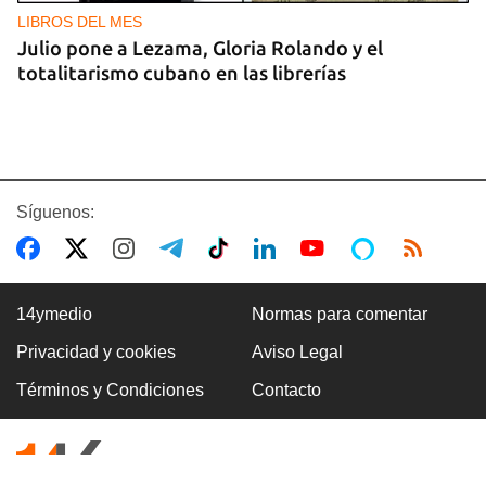
LIBROS DEL MES
Julio pone a Lezama, Gloria Rolando y el
totalitarismo cubano en las librerías
Síguenos:
14ymedio
Normas para comentar
Privacidad y cookies
Aviso Legal
ARANCELES
Términos y Condiciones
Contacto
Lula acusa a Marco Rubio de ser
"antilatinoamericano" y de alentar el conflicto
comercial con EE UU