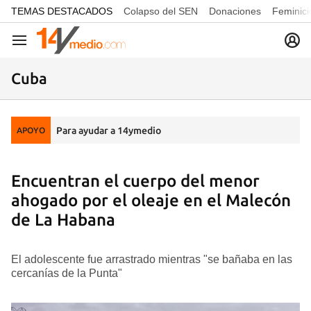
common.go-to-content
TEMAS DESTACADOS
Colapso del SEN
Donaciones
Feminici
Navegación
Cuba
Para ayudar a 14ymedio
APOYO
Encuentran el cuerpo del menor
ahogado por el oleaje en el Malecón
de La Habana
El adolescente fue arrastrado mientras "se bañaba en las
cercanías de la Punta"