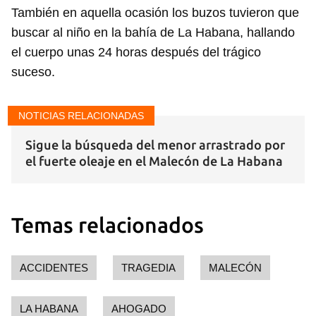
También en aquella ocasión los buzos tuvieron que
buscar al niño en la bahía de La Habana, hallando
el cuerpo unas 24 horas después del trágico
suceso.
Guardar como favorito
NOTICIAS RELACIONADAS
Para poder guardar como favorito, primero has de
iniciar sesión con tu cuenta de 14ymedio.
Sigue la búsqueda del menor arrastrado por
el fuerte oleaje en el Malecón de La Habana
INICIAR SESIÓN
CANCELAR
Temas relacionados
ACCIDENTES
TRAGEDIA
MALECÓN
LA HABANA
AHOGADO