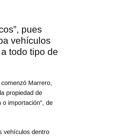
cos”, pues
ba vehículos
 a todo tipo de
, comenzó Marrero,
 la propiedad de
 o importación”, de
 tu
s vehículos dentro