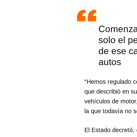
Comenzar
solo el 
de ese ca
autos
“Hemos regulado có
que describió en su
vehículos de motor
la que todavía no s
Guar
Para
El Estado decretó, 
cuen