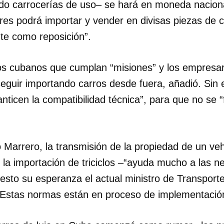
ndo carrocerías de uso– se hará en moneda nacional
res podrá importar y vender en divisas piezas de 
INICIAR SESIÓN
CANCELA
te como reposición”.
os cubanos que cumplan “misiones” y los empresari
seguir importando carros desde fuera, añadió. Sin
anticen la compatibilidad técnica”, para que no se 
ó Marrero, la transmisión de la propiedad de un ve
 la importación de triciclos –“ayuda mucho a las n
uesto su esperanza el actual ministro de Transport
“Estas normas están en proceso de implementación