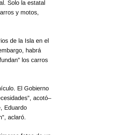
. Solo la estatal
carros y motos,
R
os de la Isla en el
 embargo, habrá
“fundan” los carros
hículo. El Gobierno
ecesidades”, acotó–
e, Eduardo
”, aclaró.