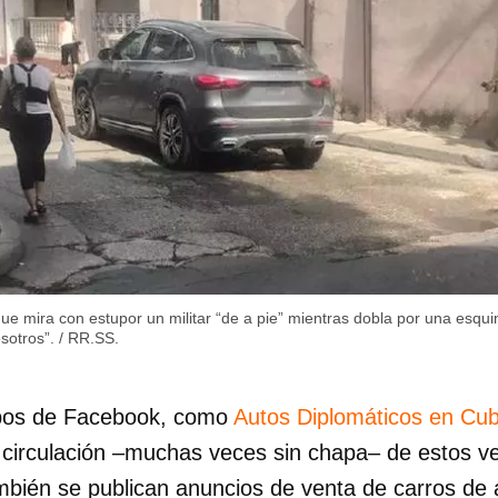
e mira con estupor un militar “de a pie” mientras dobla por una esqu
osotros”.
/
RR.SS.
upos de Facebook, como
Autos Diplomáticos en Cu
a circulación –muchas veces sin chapa– de estos v
mbién se publican anuncios de venta de carros de