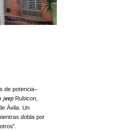
s de potencia–
jeep
Un
Rubicon,
de Ávila. Un
ientras dobla por
sotros”.