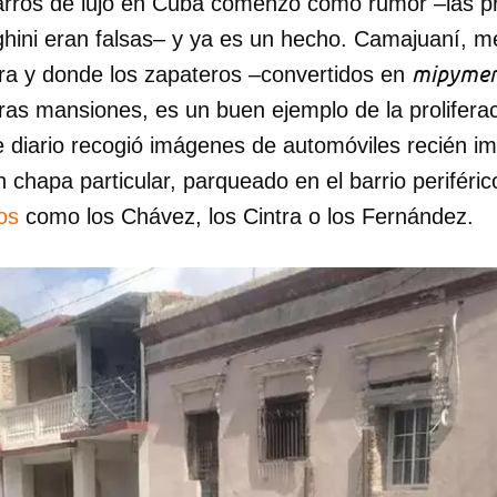
carros de lujo en Cuba comenzó como rumor –las p
hini eran falsas– y ya es un hecho. Camajuaní, m
mipymer
ara y donde los zapateros –convertidos en
ras mansiones, es un buen ejemplo de la prolifera
te diario recogió imágenes de automóviles recién 
chapa particular, parqueado en el barrio periféri
os
como los Chávez, los Cintra o los Fernández.