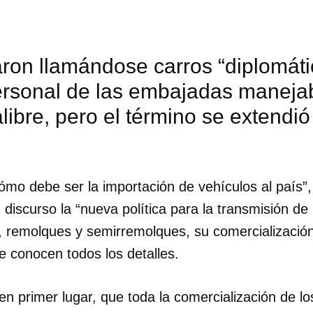
on llamándose carros “diplomáti
personal de las embajadas maneja
libre, pero el término se extendió
mo debe ser la importación de vehículos al país”
 discurso la “nueva política para la transmisión de
, remolques y semirremolques, su comercialización
e conocen todos los detalles.
dar como favorito
 poder guardar como favorito, primero has de iniciar sesión con
en primer lugar, que toda la comercialización de lo
ta de 14ymedio.