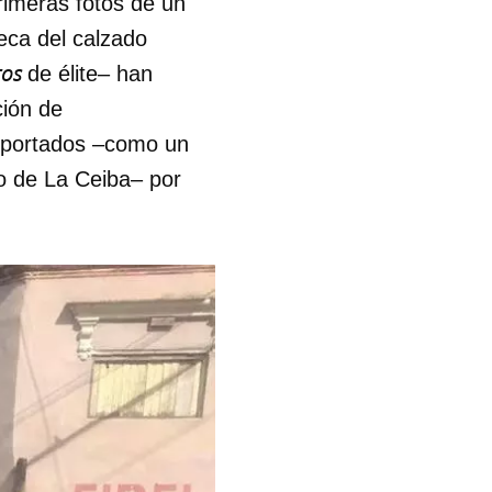
rimeras fotos de un
eca del calzado
os
de élite– han
ción de
importados –como un
co de La Ceiba– por