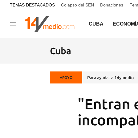
common.go-to-content
TEMAS DESTACADOS
Colapso del SEN
Donaciones
Femi
CUBA
ECONOMÍ
Navegación
Cuba
Para ayudar a 14ymedio
APOYO
"Entran 
incompat