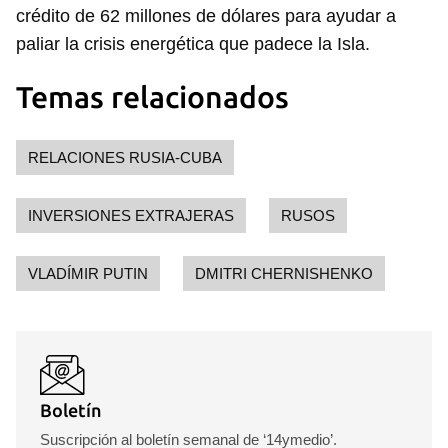
crédito de 62 millones de dólares para ayudar a
Guardar como favorito
paliar la crisis energética que padece la Isla.
Para poder guardar como favorito, primero has de
Temas relacionados
iniciar sesión con tu cuenta de 14ymedio.
INICIAR SESIÓN
CANCELAR
RELACIONES RUSIA-CUBA
INVERSIONES EXTRAJERAS
RUSOS
VLADÍMIR PUTIN
DMITRI CHERNISHENKO
Boletín
Suscripción al boletín semanal de ‘14ymedio’.