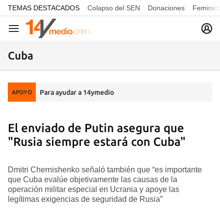
common.go-to-content
TEMAS DESTACADOS
Colapso del SEN
Donaciones
Feminici
Navegación
Cuba
Para ayudar a 14ymedio
APOYO
El enviado de Putin asegura que
"Rusia siempre estará con Cuba"
Dmitri Chernishenko señaló también que “es importante
que Cuba evalúe objetivamente las causas de la
operación militar especial en Ucrania y apoye las
legítimas exigencias de seguridad de Rusia”