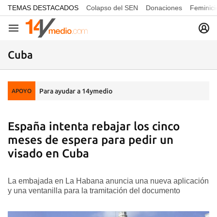
common.go-to-content
TEMAS DESTACADOS
Colapso del SEN
Donaciones
Feminici
Navegación
Cuba
Para ayudar a 14ymedio
APOYO
España intenta rebajar los cinco
meses de espera para pedir un
visado en Cuba
La embajada en La Habana anuncia una nueva aplicación
y una ventanilla para la tramitación del documento