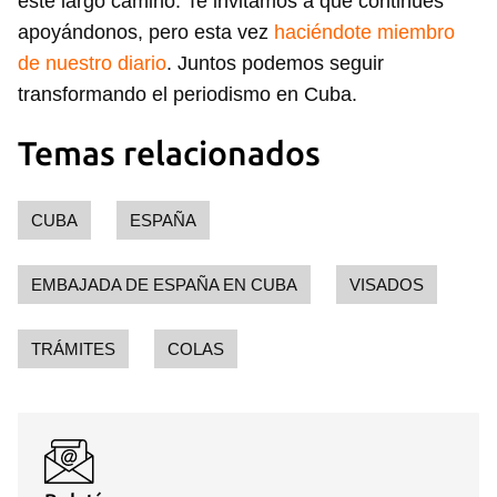
este largo camino. Te invitamos a que continúes
apoyándonos, pero esta vez
haciéndote miembro
de nuestro diario
. Juntos podemos seguir
transformando el periodismo en Cuba.
Temas relacionados
CUBA
ESPAÑA
EMBAJADA DE ESPAÑA EN CUBA
VISADOS
Guardar como favorito
TRÁMITES
COLAS
Para poder guardar como favorito, primero has de
iniciar sesión con tu cuenta de 14ymedio.
INICIAR SESIÓN
CANCELAR