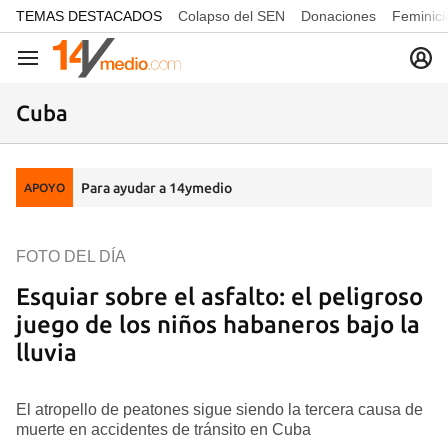
common.go-to-content
TEMAS DESTACADOS
Colapso del SEN
Donaciones
Feminici
Navegación
Cuba
Para ayudar a 14ymedio
APOYO
FOTO DEL DÍA
Esquiar sobre el asfalto: el peligroso
juego de los niños habaneros bajo la
lluvia
El atropello de peatones sigue siendo la tercera causa de
muerte en accidentes de tránsito en Cuba