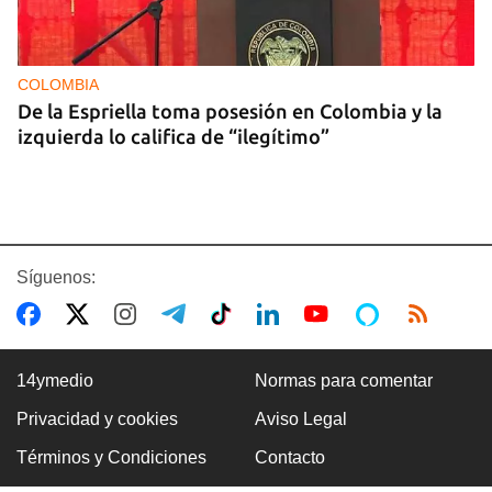
COLOMBIA
De la Espriella toma posesión en Colombia y la
izquierda lo califica de “ilegítimo”
Síguenos:
14ymedio
Normas para comentar
Privacidad y cookies
Aviso Legal
BOXEO
Términos y Condiciones
Contacto
El boxeo masculino cubano se quedó sin títulos