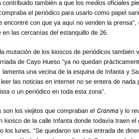
 contribuido también a que los medios oficiales pi
compraba el periódico para usarlo como papel sani
e encontré con que ya aquí no venden la prensa", 
e en las cercanías del estanquillo de 26.
a mutación de los kioscos de periódicos también v
arriada de Cayo Hueso "ya no quedan prácticament
, lamenta una vecina de la esquina de Infanta y Sa
 leer las noticias en internet no se entera de nada
sta o un periódico en toda esta zona".
Granma
 son los viejitos que compraban el
y lo re
dar como favorito
n kiosco de la calle Infanta donde todavía traen el d
 poder guardar como favorito, primero has de iniciar sesión con
o los lunes. "Se quedaron sin esa entrada de dine
ta de 14ymedio.