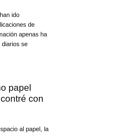
 han ido
licaciones de
ormación apenas ha
 diarios se
mo papel
ncontré con
spacio al papel, la