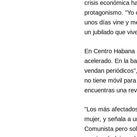
crisis económica ha
protagonismo. "Yo 
unos días vine y m
un jubilado que viv
En Centro Habana l
acelerado. En la b
vendan periódicos"
no tiene móvil para
encuentras una revi
"Los más afectados
Guar
mujer, y señala a u
Para
Comunista pero sol
cuen