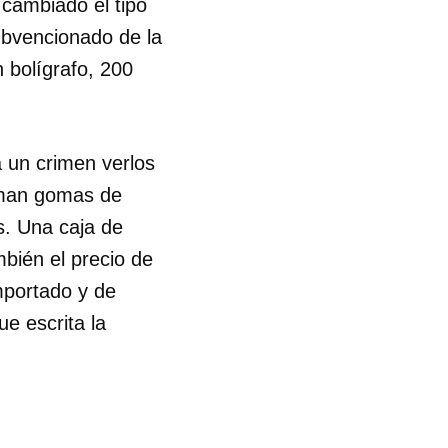
 cambiado el tipo
subvencionado de la
R
n bolígrafo, 200
 un crimen verlos
soman gomas de
s. Una caja de
mbién el precio de
mportado y de
ue escrita la