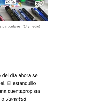
os particulares. (14ymedio)
o del día ahora se
l. El estanquillo
una cuentapropista
Juventud
o