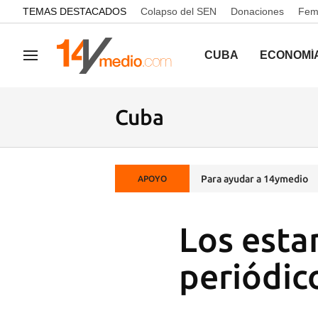
common.go-to-content
TEMAS DESTACADOS
Colapso del SEN
Donaciones
Femi
CUBA
ECONOMÍ
Navegación
Cuba
Para ayudar a 14ymedio
APOYO
Los esta
periódic