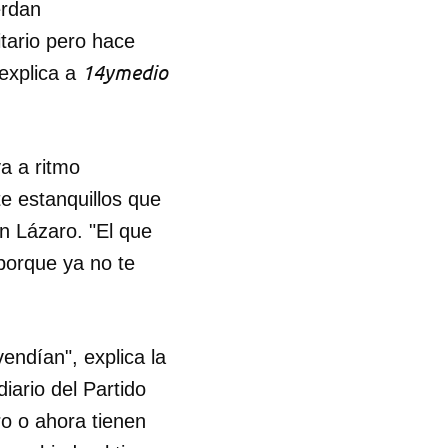
erdan
tario pero hace
14ymedio
explica a
a a ritmo
e estanquillos que
n Lázaro. "El que
 porque ya no te
vendían", explica la
iario del Partido
 tu
ro o ahora tienen