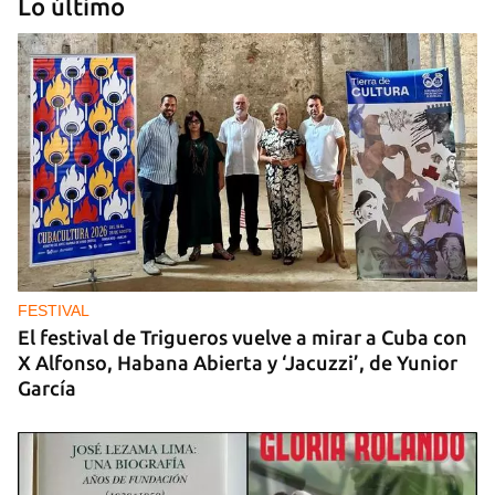
Lo último
MATANZAS
"Estamos viviendo entre desconocidos": la
emigración vacía los barrios de Matanzas
FESTIVAL
El festival de Trigueros vuelve a mirar a Cuba con
X Alfonso, Habana Abierta y ‘Jacuzzi’, de Yunior
García