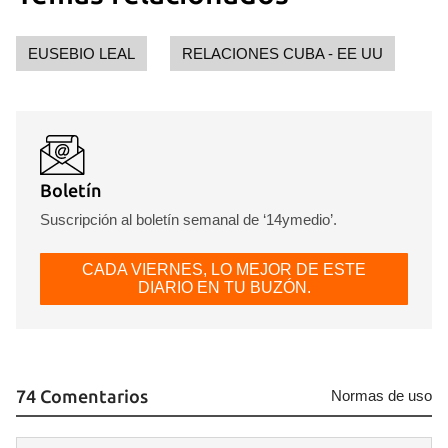
Para poder guardar como favorito, primero has de
iniciar sesión con tu cuenta de 14ymedio.
EUSEBIO LEAL
RELACIONES CUBA - EE UU
INICIAR SESIÓN
CANCELAR
Boletín
Suscripción al boletín semanal de ‘14ymedio’.
CADA VIERNES, LO MEJOR DE ESTE
DIARIO EN TU BUZÓN.
74 Comentarios
Normas de uso