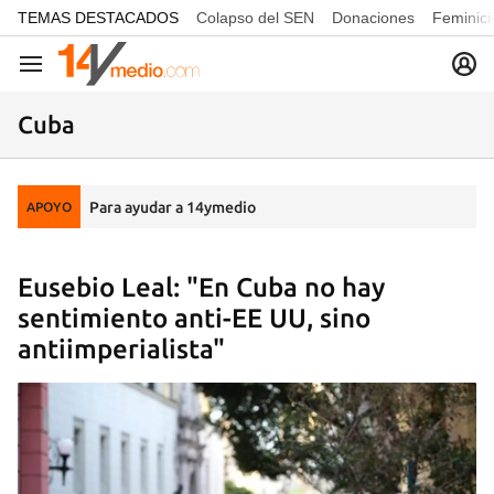
common.go-to-content
TEMAS DESTACADOS
Colapso del SEN
Donaciones
Feminici
Navegación
Cuba
Para ayudar a 14ymedio
APOYO
Eusebio Leal: "En Cuba no hay
sentimiento anti-EE UU, sino
antiimperialista"