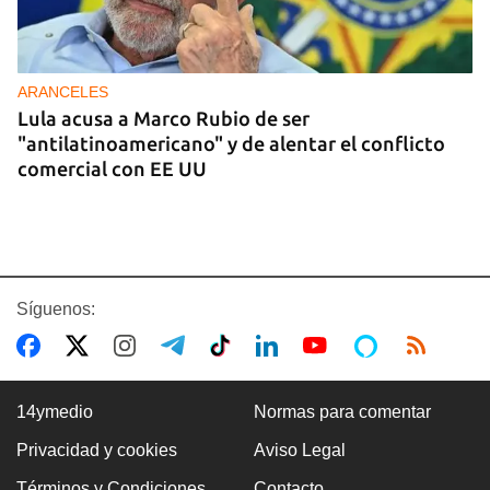
ARANCELES
Lula acusa a Marco Rubio de ser
"antilatinoamericano" y de alentar el conflicto
comercial con EE UU
Síguenos:
14ymedio
Normas para comentar
Privacidad y cookies
Aviso Legal
Premio Literario Lourdes Gil 2026 en Poesía
Términos y Condiciones
Contacto