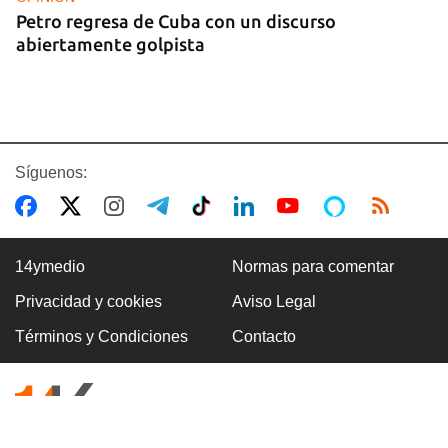
Petro regresa de Cuba con un discurso
abiertamente golpista
Síguenos:
14ymedio
Normas para comentar
Privacidad y cookies
Aviso Legal
14YMEDIO
Términos y Condiciones
Contacto
Edición impresa del 7 de agosto de 2026