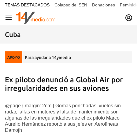
common.go-to-content
TEMAS DESTACADOS
Colapso del SEN
Donaciones
Feminici
Navegación
Cuba
Para ayudar a 14ymedio
APOYO
Ex piloto denunció a Global Air por
irregularidades en sus aviones
@page { margin: 2cm } Gomas ponchadas, vuelos sin
radar, fallas en motores y falta de mantenimiento son
algunas de las irregularidades que el ex piloto Marco
Aurelio Hernández reportó a sus jefes en Aerolíneas
Damojh