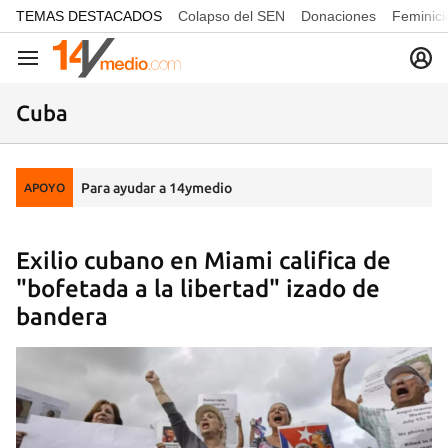
common.go-to-content
TEMAS DESTACADOS
Colapso del SEN
Donaciones
Feminici
Navegación
Cuba
Para ayudar a 14ymedio
APOYO
Exilio cubano en Miami califica de
"bofetada a la libertad" izado de
bandera