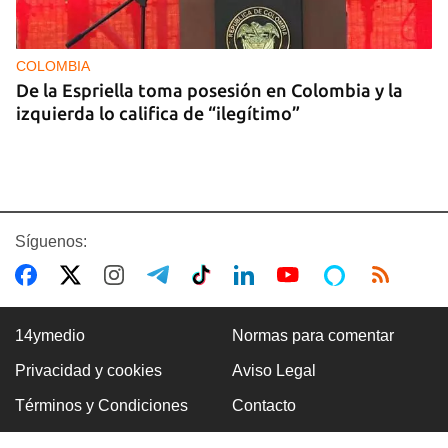
COLOMBIA
De la Espriella toma posesión en Colombia y la
izquierda lo califica de “ilegítimo”
Síguenos:
14ymedio
Normas para comentar
Privacidad y cookies
Aviso Legal
BOXEO
Términos y Condiciones
Contacto
El boxeo masculino cubano se quedó sin títulos