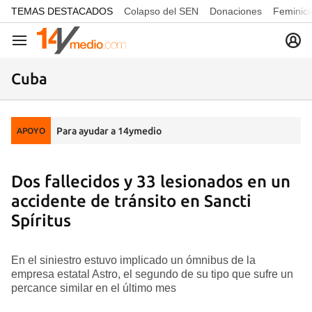
common.go-to-content
TEMAS DESTACADOS
Colapso del SEN
Donaciones
Feminici
Navegación
Cuba
Para ayudar a 14ymedio
APOYO
Dos fallecidos y 33 lesionados en un
accidente de tránsito en Sancti
Spíritus
En el siniestro estuvo implicado un ómnibus de la
empresa estatal Astro, el segundo de su tipo que sufre un
percance similar en el último mes