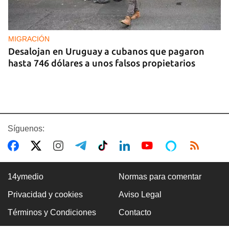
MIGRACIÓN
Desalojan en Uruguay a cubanos que pagaron
hasta 746 dólares a unos falsos propietarios
Síguenos:
14ymedio
Normas para comentar
Privacidad y cookies
Aviso Legal
COLOMBIA
Términos y Condiciones
Contacto
Desactivan autobús bomba en carretera cercana