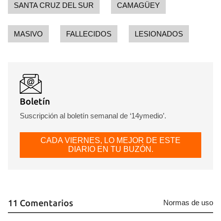
SANTA CRUZ DEL SUR
CAMAGÜEY
MASIVO
FALLECIDOS
LESIONADOS
Guardar como favorito
Boletín
Para poder guardar como favorito, primero has de
iniciar sesión con tu cuenta de 14ymedio.
Suscripción al boletín semanal de ‘14ymedio’.
INICIAR SESIÓN
CANCELAR
CADA VIERNES, LO MEJOR DE ESTE
DIARIO EN TU BUZÓN.
11 Comentarios
Normas de uso