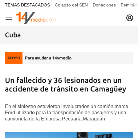
common.go-to-content
TEMAS DESTACADOS
Colapso del SEN
Donaciones
Feminici
Navegación
Cuba
Para ayudar a 14ymedio
APOYO
Un fallecido y 36 lesionados en un
accidente de tránsito en Camagüey
En el siniestro estuvieron involucrados un camión marca
Ford utilizado para la transportación de pasajeros y una
camioneta de la Empresa Pecuaria Maraguán