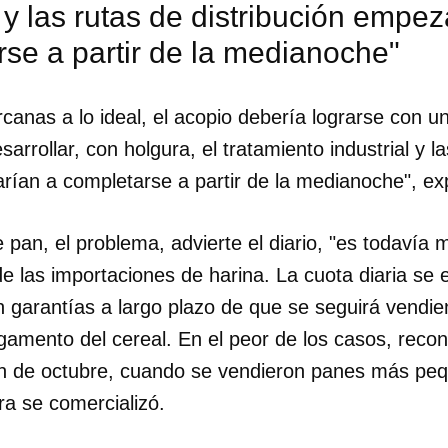
l y las rutas de distribución empez
se a partir de la medianoche"
INICIAR SESIÓN
CANCELA
canas a lo ideal, el acopio debería lograrse con un
esarrollar, con holgura, el tratamiento industrial y l
rían a completarse a partir de la medianoche", ex
 pan, el problema, advierte el diario, "es todavía 
e las importaciones de harina. La cuota diaria se 
en garantías a largo plazo de que se seguirá vendi
gamento del cereal. En el peor de los casos, recon
ción de octubre, cuando se vendieron panes más pe
era se comercializó.