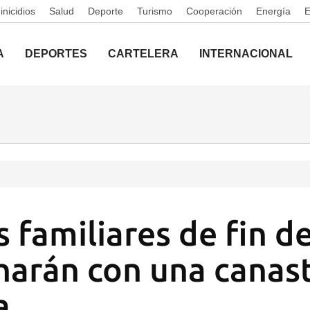
nicidios
Salud
Deporte
Turismo
Cooperación
Energía
A
DEPORTES
CARTELERA
INTERNACIONAL
s familiares de fin d
harán con una canast
a