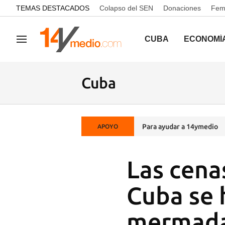
common.go-to-content
TEMAS DESTACADOS
Colapso del SEN
Donaciones
Femi
CUBA
ECONOMÍ
Navegación
Cuba
Para ayudar a 14ymedio
APOYO
Las cena
Cuba se 
mermad