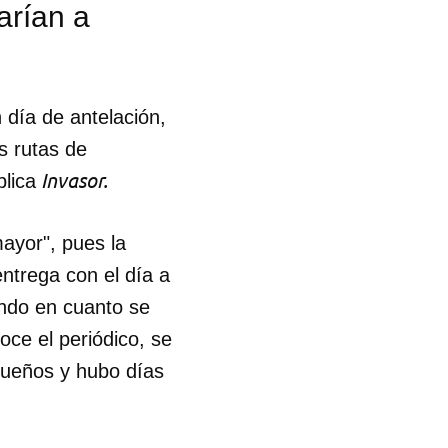
arían a
R
 día de antelación,
as rutas de
Invasor.
plica
mayor", pues la
entrega con el día a
endo en cuanto se
oce el periódico, se
queños y hubo días