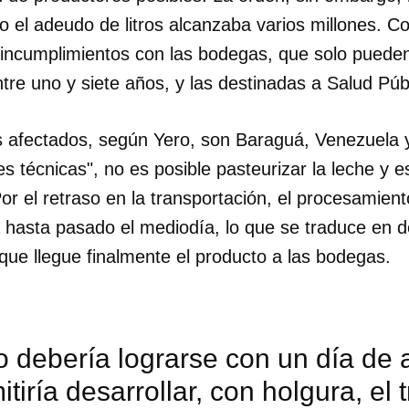
 el adeudo de litros alcanzaba varios millones. Co
 incumplimientos con las bodegas, que solo pueden
tre uno y siete años, y las destinadas a Salud Púb
 afectados, según Yero, son Baraguá, Venezuela y
des técnicas", no es posible pasteurizar la leche y 
or el retraso en la transportación, el procesamiento
 hasta pasado el mediodía, lo que se traduce en 
que llegue finalmente el producto a las bodegas.
dar como favorito
o debería lograrse con un día de a
 poder guardar como favorito, primero has de iniciar sesión con
itiría desarrollar, con holgura, el 
ta de 14ymedio.