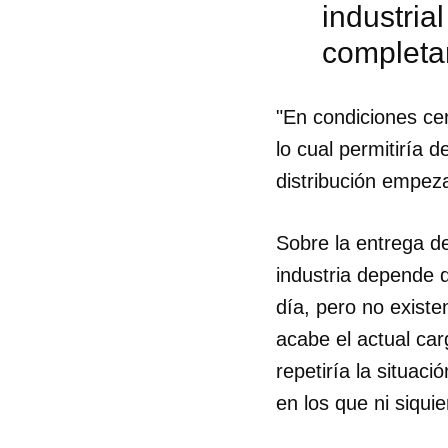
industria
completar
"En condiciones cer
lo cual permitiría d
distribución empeza
Sobre la entrega de
industria depende d
día, pero no exist
acabe el actual car
repetiría la situa
en los que ni siqui