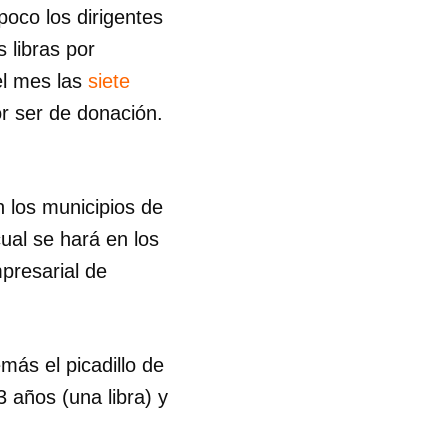
oco los dirigentes
 libras por
el mes las
siete
or ser de donación.
n los municipios de
ual se hará en los
presarial de
ás el picadillo de
3 años (una libra) y