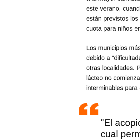
este verano, cuando
están previstos los
cuota para niños en
Los municipios más
debido a "dificulta
otras localidades. P
lácteo no comienza
interminables para 
Guar
"El acopi
Para
cual perm
cuen