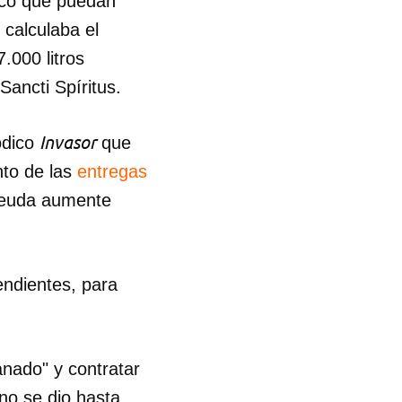
poco que puedan
 calculaba el
.000 litros
Sancti Spíritus.
Invasor
ódico
que
nto de las
entregas
 deuda aumente
endientes, para
ganado" y contratar
no se dio hasta