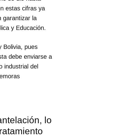
n estas cifras ya
 garantizar la
lica y Educación.
 Bolivia, pues
esta debe enviarse a
 industrial del
demoras
ntelación, lo
 tu
tratamiento