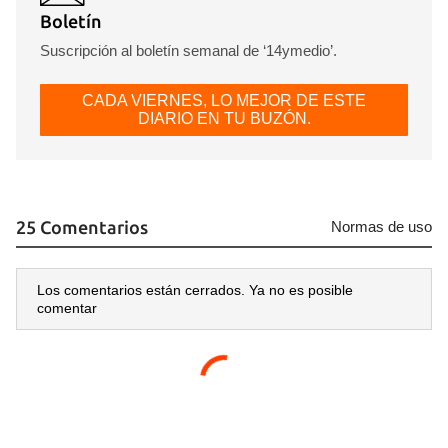
Boletín
Suscripción al boletín semanal de ‘14ymedio’.
CADA VIERNES, LO MEJOR DE ESTE
Guardar como favorito
DIARIO EN TU BUZÓN.
Para poder guardar como favorito, primero has de
iniciar sesión con tu cuenta de 14ymedio.
INICIAR SESIÓN
CANCELAR
25 Comentarios
Normas de uso
Los comentarios están cerrados. Ya no es posible
comentar