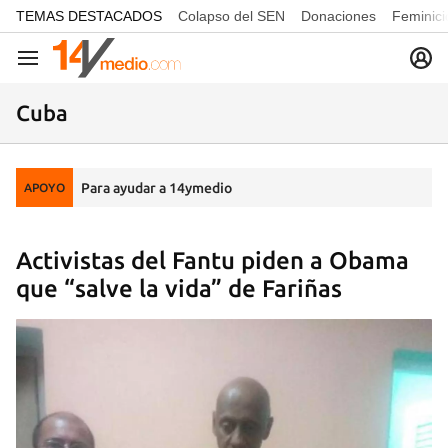
common.go-to-content
TEMAS DESTACADOS
Colapso del SEN
Donaciones
Feminici
Navegación
Cuba
Para ayudar a 14ymedio
APOYO
Activistas del Fantu piden a Obama
que “salve la vida” de Fariñas