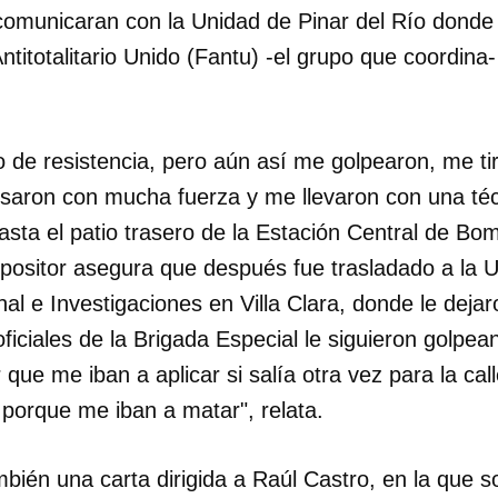
 comunicaran con la Unidad de Pinar del Río donde
titotalitario Unido (Fantu) -el grupo que coordina
o de resistencia, pero aún así me golpearon, me ti
osaron con mucha fuerza y me llevaron con una té
sta el patio trasero de la Estación Central de Bom
opositor asegura que después fue trasladado a la U
nal e Investigaciones en Villa Clara, donde le deja
 oficiales de la Brigada Especial le siguieron golpea
r que me iban a aplicar si salía otra vez para la ca
, porque me iban a matar", relata.
dar como favorito
 poder guardar como favorito, primero has de iniciar sesión con
mbién una carta dirigida a Raúl Castro, en la que s
ta de 14ymedio.