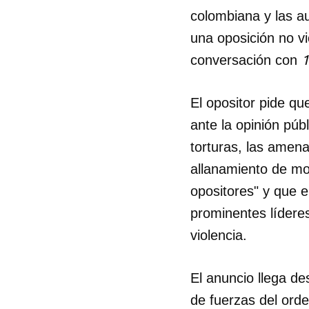
colombiana y las au
una oposición no vio
1
conversación con
El opositor pide q
ante la opinión púb
torturas, las amena
allanamiento de mo
opositores" y que 
prominentes líderes
violencia.
El anuncio llega d
de fuerzas del orde