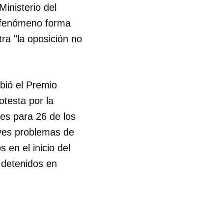
inisterio del
te fenómeno forma
R
tra "la oposición no
bió el Premio
testa por la
es para 26 de los
aves problemas de
 en el inicio del
 detenidos en