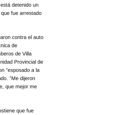
 está detenido un
- que fue arrestado
raron contra el auto
cnica de
beros de Villa
nidad Provincial de
ron "esposado a la
ndo. "Me dijeron
lle, que mejor me
 tu
ostiene que fue