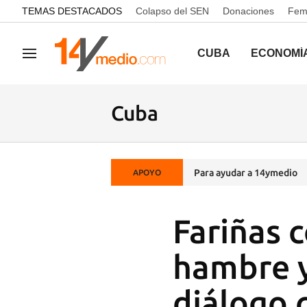
common.go-to-content
TEMAS DESTACADOS
Colapso del SEN
Donaciones
Femi
CUBA
ECONOMÍ
Navegación
Cuba
Para ayudar a 14ymedio
APOYO
Fariñas 
hambre y
diálogo 