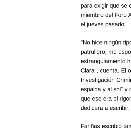
para exigir que se
miembro del Foro An
el jueves pasado.
"No hice ningún tip
patrullero, me esp
estrangulamiento ha
Clara", cuenta. El 
Investigación Crimi
espalda y al sol" y
que ese era el rigo
dedicara a escribir
Guar
Para
Fariñas escribió ta
cuen