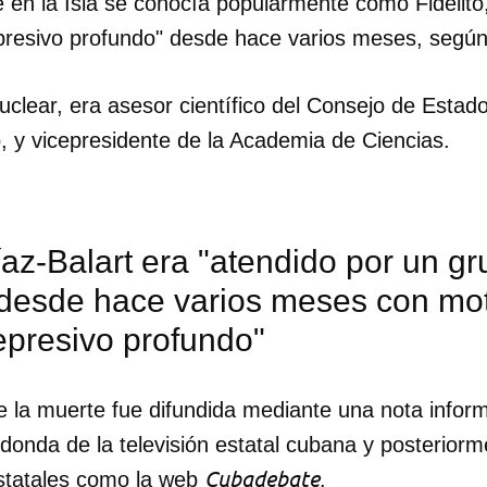
e en la Isla se conocía popularmente como Fidelit
presivo profundo" desde hace varios meses, según
o nuclear, era asesor científico del Consejo de Est
, y vicepresidente de la Academia de Ciencias.
az-Balart era "atendido por un g
desde hace varios meses con mot
epresivo profundo"
re la muerte fue difundida mediante una nota inform
nda de la televisión estatal cubana y posteriorm
Cubadebate
statales como la web
.