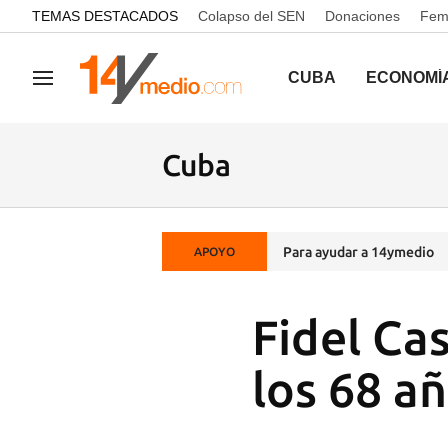
common.go-to-content
TEMAS DESTACADOS
Colapso del SEN
Donaciones
Femi
CUBA
ECONOMÍ
Navegación
Cuba
Para ayudar a 14ymedio
APOYO
Fidel Cas
los 68 a