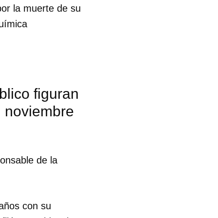
 por la muerte de su
Química
R
blico figuran
en noviembre
onsable de la
z años con su