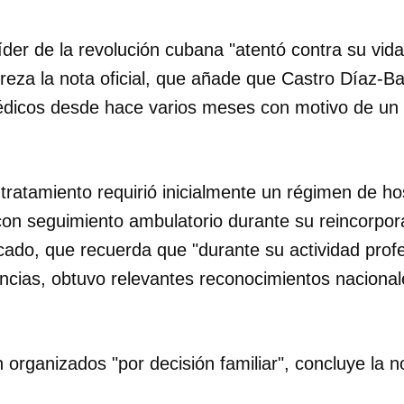
líder de la revolución cubana "atentó contra su vi
 reza la nota oficial, que añade que Castro Díaz-Ba
dicos desde hace varios meses con motivo de un 
ratamiento requirió inicialmente un régimen de hos
on seguimiento ambulatorio durante su reincorpora
cado, que recuerda que "durante su actividad prof
encias, obtuvo relevantes reconocimientos nacional
dar como favorito
 organizados "por decisión familiar", concluye la n
 poder guardar como favorito, primero has de iniciar sesión con
ta de 14ymedio.