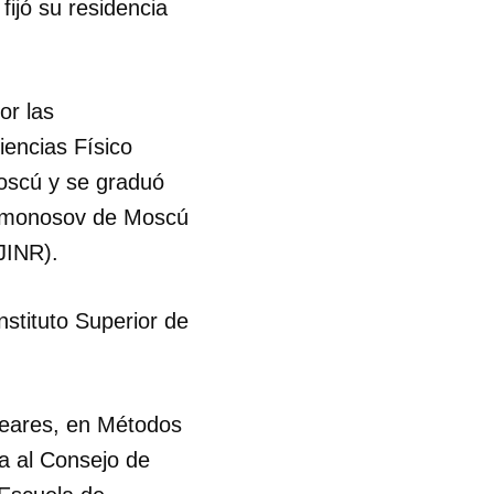
ijó su residencia
or las
iencias Físico
Moscú y se graduó
 Lomonosov de Moscú
(JINR).
stituto Superior de
leares, en Métodos
a al Consejo de