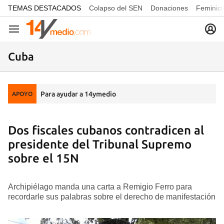
common.go-to-content
TEMAS DESTACADOS
Colapso del SEN
Donaciones
Feminici
Navegación
Cuba
Para ayudar a 14ymedio
APOYO
Dos fiscales cubanos contradicen al
presidente del Tribunal Supremo
sobre el 15N
Archipiélago manda una carta a Remigio Ferro para
recordarle sus palabras sobre el derecho de manifestación