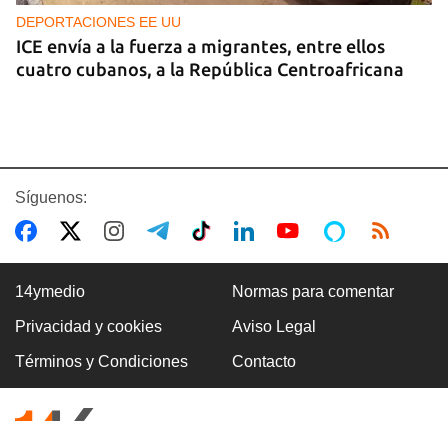
DEPORTACIONES EE UU
ICE envía a la fuerza a migrantes, entre ellos
cuatro cubanos, a la República Centroafricana
Síguenos:
14ymedio
Normas para comentar
Privacidad y cookies
Aviso Legal
GUERRA
Términos y Condiciones
Contacto
Ucrania ataca otro centro logístico del Amazon
ruso, esta vez en los Urales