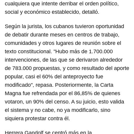
cualquiera que intente derribar el orden político,
social y económico establecido, detalló.
Según la jurista, los cubanos tuvieron oportunidad
de debatir durante meses en centros de trabajo,
comunidades y otros lugares de reunión sobre el
Guardar como favorito
texto constitucional. "Hubo más de 1.700.000
Para poder guardar como favorito, primero has de
intervenciones, de las que se derivaron alrededor
iniciar sesión con tu cuenta de 14ymedio.
de 783.000 propuestas, y como resultado del aporte
INICIAR SESIÓN
CANCELAR
popular, casi el 60% del anteproyecto fue
modificado", repasa. Posteriormente, la Carta
Magna fue refrendada por el 86,85% de quienes
votaron, un 90% del censo. A su juicio, esto valida
el sistema y no cabe, no ya modificarlo, sino
siquiera protestar contra él.
Herrera Gandolf se centró más en la