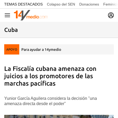
common.go-to-content
TEMAS DESTACADOS
Colapso del SEN
Donaciones
Feminici
Navegación
Cuba
Para ayudar a 14ymedio
APOYO
La Fiscalía cubana amenaza con
juicios a los promotores de las
marchas pacíficas
Yunior García Aguilera considera la decisión "una
amenaza directa desde el poder"