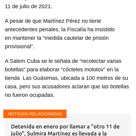
11 de julio de 2021.
A pesar de que Martínez Pérez no tiene
antecedentes penales, la Fiscalía ha insistido
en mantener la “medida cautelar de prisión
provisional”.
A Salem Cuba se le señala de “recolectar varias
botellas” para elaborar “cócteles molotov” en la
tienda Las Guásimas, ubicada a 100 metros de su
casa, pero sus acusadores aclaran que las botellas
no fueron ocupadas.
Guardar como favorito
NOTICIAS RELACIONADAS
Para poder guardar como favorito, primero has de
iniciar sesión con tu cuenta de 14ymedio.
Detenida en enero por llamar a "otro 11 de
julio", Sulmira Martínez es llevada a la