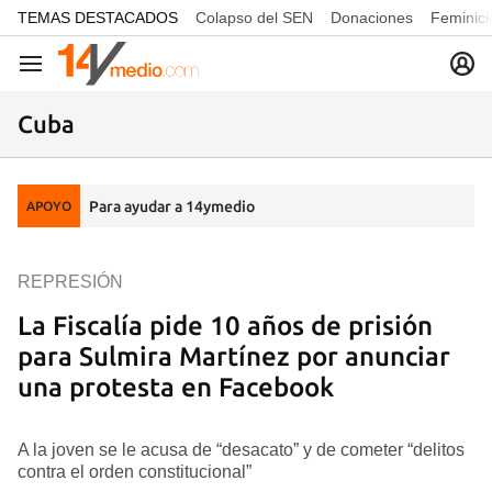
common.go-to-content
TEMAS DESTACADOS
Colapso del SEN
Donaciones
Feminici
Navegación
Cuba
Para ayudar a 14ymedio
APOYO
REPRESIÓN
La Fiscalía pide 10 años de prisión
para Sulmira Martínez por anunciar
una protesta en Facebook
A la joven se le acusa de “desacato” y de cometer “delitos
contra el orden constitucional”