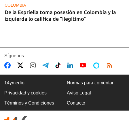
COLOMBIA
De la Espriella toma posesión en Colombia y la
izquierda lo califica de “ilegítimo”
Síguenos:
14ymedio
Normas para comentar
Privacidad y cookies
Aviso Legal
BOXEO
Términos y Condiciones
Contacto
El boxeo masculino cubano se quedó sin títulos
en Santo Domingo