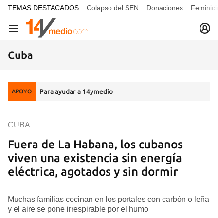
common.go-to-content
TEMAS DESTACADOS
Colapso del SEN
Donaciones
Feminici
Navegación
Cuba
Para ayudar a 14ymedio
APOYO
CUBA
Fuera de La Habana, los cubanos
viven una existencia sin energía
eléctrica, agotados y sin dormir
Muchas familias cocinan en los portales con carbón o leña
y el aire se pone irrespirable por el humo