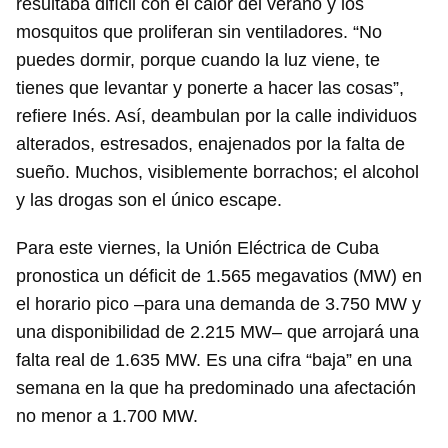
resultaba difícil con el calor del verano y los
mosquitos que proliferan sin ventiladores. “No
puedes dormir, porque cuando la luz viene, te
tienes que levantar y ponerte a hacer las cosas”,
refiere Inés. Así, deambulan por la calle individuos
alterados, estresados, enajenados por la falta de
sueño. Muchos, visiblemente borrachos; el alcohol
y las drogas son el único escape.
Para este viernes, la Unión Eléctrica de Cuba
pronostica un déficit de 1.565 megavatios (MW) en
el horario pico –para una demanda de 3.750 MW y
una disponibilidad de 2.215 MW– que arrojará una
falta real de 1.635 MW. Es una cifra “baja” en una
Guardar como favorito
semana en la que ha predominado una afectación
Para poder guardar como favorito, primero has de
no menor a 1.700 MW.
iniciar sesión con tu cuenta de 14ymedio.