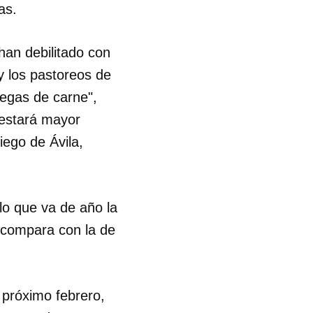
as.
R
 han debilitado con
 y los pastoreos de
regas de carne",
estará mayor
ego de Ávila,
lo que va de año la
e compara con la de
 próximo febrero,