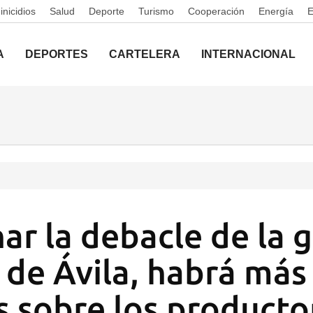
nicidios
Salud
Deporte
Turismo
Cooperación
Energía
A
DEPORTES
CARTELERA
INTERNACIONAL
nar la debacle de la 
 de Ávila, habrá más
s sobre los producto