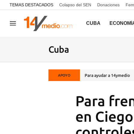
common.go-to-content
TEMAS DESTACADOS
Colapso del SEN
Donaciones
Femi
CUBA
ECONOMÍ
Navegación
Cuba
Para ayudar a 14ymedio
APOYO
Para fre
en Ciego
controle