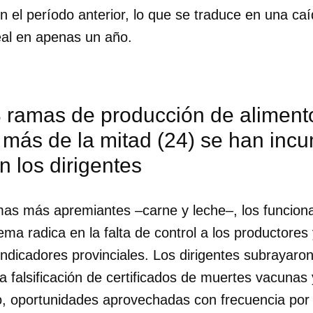
 el período anterior, lo que se traduce en una ca
eal en apenas un año.
3 ramas de producción de aliment
 más de la mitad (24) se han incu
n los dirigentes
mas más apremiantes –carne y leche–, los funciona
ema radica en la falta de control a los productores
 indicadores provinciales. Los dirigentes subrayaro
dar como favorito
la falsificación de certificados de muertes vacunas
 poder guardar como favorito, primero has de iniciar sesión con
o, oportunidades aprovechadas con frecuencia por 
ta de 14ymedio.