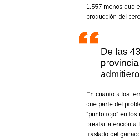
1.557 menos que en
producción del cer
De las 4
provincia
admitiero
En cuanto a los te
que parte del probl
"punto rojo" en los
Guar
prestar atención a 
Para
traslado del ganad
cuen