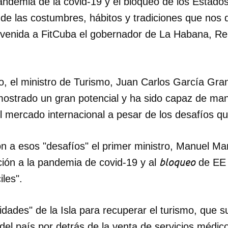
andemia de la covid-19 y el bloqueo de los Estado
 de las costumbres, hábitos y tradiciones que nos d
INICIAR SESIÓN
CANCELA
nvenida a FitCuba el gobernador de La Habana, Re
o, el ministro de Turismo, Juan Carlos García Gra
mostrado un gran potencial y ha sido capaz de ma
l mercado internacional a pesar de los desafíos qu
n a esos "desafíos" el primer ministro, Manuel Mar
bloqueo
ción a la pandemia de covid-19 y al
de EE 
iles".
lidades" de la Isla para recuperar el turismo, que s
del país por detrás de la venta de servicios médic