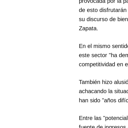
provocada por la p
de esto disfrutarán
su discurso de bie
Zapata.
En el mismo sentid
este sector "ha de
competitividad en e
También hizo alusió
achacando la situa
han sido "años difíc
Entre las "potencia
fuente de ingresos 