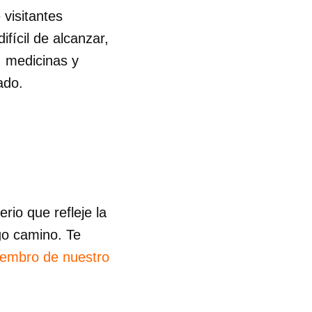
 visitantes
fícil de alcanzar,
, medicinas y
ado.
io que refleje la
go camino. Te
iembro de nuestro