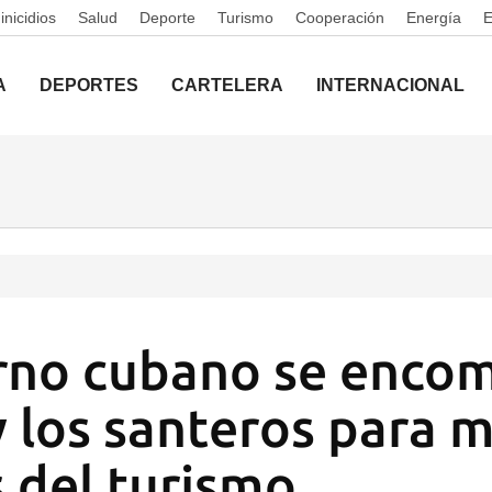
nicidios
Salud
Deporte
Turismo
Cooperación
Energía
A
DEPORTES
CARTELERA
INTERNACIONAL
rno cubano se enco
y los santeros para 
s del turismo