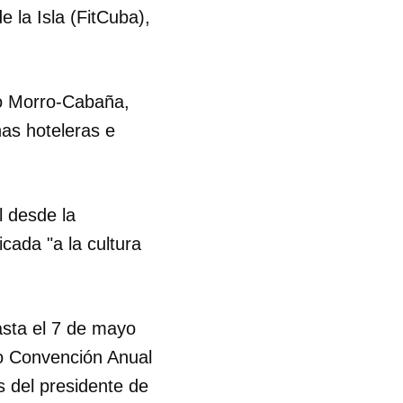
e la Isla (FitCuba),
jo Morro-Cabaña,
as hoteleras e
l desde la
cada "a la cultura
asta el 7 de mayo
ro Convención Anual
s del presidente de