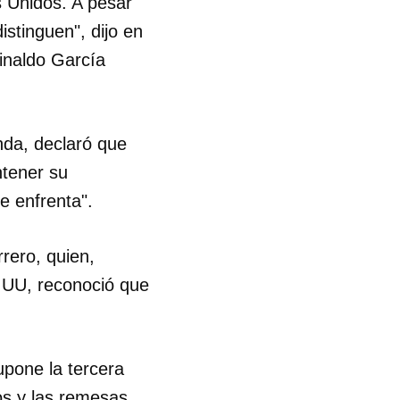
s Unidos. A pesar
istinguen", dijo en
R
inaldo García
nda, declaró que
ntener su
e enfrenta".
rero, quien,
UU, reconoció que
upone la tercera
os y las remesas,