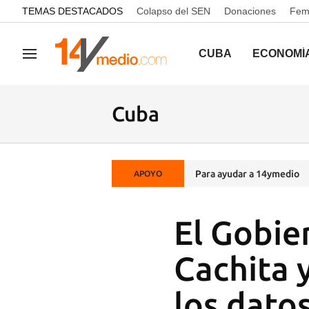
common.go-to-content
TEMAS DESTACADOS
Colapso del SEN
Donaciones
Femi
CUBA
ECONOMÍ
Navegación
Cuba
Para ayudar a 14ymedio
APOYO
El Gobie
Cachita 
los dato