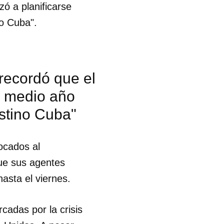
ó a planificarse
no Cuba".
 recordó que el
e medio año
estino Cuba"
vocados al
que sus agentes
asta el viernes.
cadas por la crisis
 tu