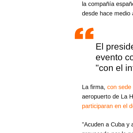
la compañía españo
desde hace medio añ
El presid
evento c
"con el i
La firma,
con sede 
aeropuerto de La H
participaran en el 
Guar
"Acuden a Cuba y a
Para
cuen