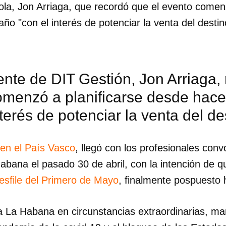
la, Jon Arriaga, que recordó que el evento comenz
o "con el interés de potenciar la venta del desti
ente de DIT Gestión, Jon Arriaga,
omenzó a planificarse desde hac
nterés de potenciar la venta del d
en el País Vasco
, llegó con los profesionales con
abana el pasado 30 de abril, con la intención de 
desfile del Primero de Mayo
, finalmente pospuesto h
dar como favorito
 La Habana en circunstancias extraordinarias, mar
 poder guardar como favorito, primero has de iniciar sesión con
ta de 14ymedio.