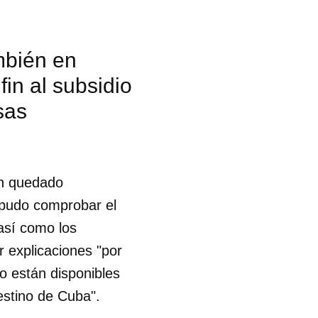
mbién en
in al subsidio
sas
n quedado
 pudo comprobar el
así como los
 explicaciones "por
o están disponibles
estino de Cuba".