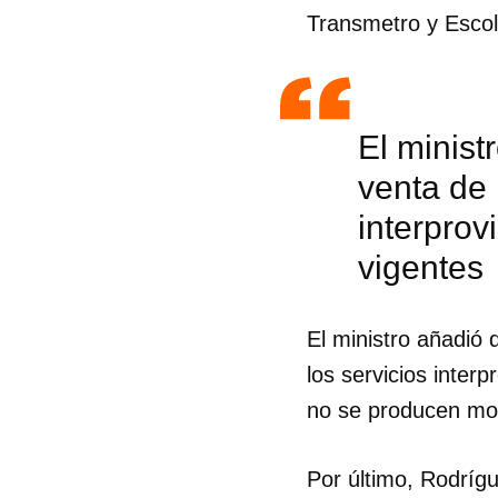
Transmetro y Escol
El minist
venta de 
interprov
vigentes
El ministro añadió
los servicios interp
no se producen mod
Guar
Para
Por último, Rodríg
cuen