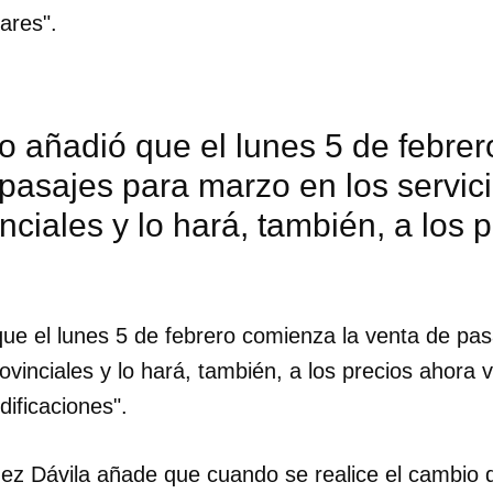
ares".
ro añadió que el lunes 5 de febre
pasajes para marzo en los servic
inciales y lo hará, también, a los 
 que el lunes 5 de febrero comienza la venta de pa
rovinciales y lo hará, también, a los precios ahora 
ificaciones".
dar como favorito
 poder guardar como favorito, primero has de iniciar sesión con
uez Dávila añade que cuando se realice el cambio 
ta de 14ymedio.