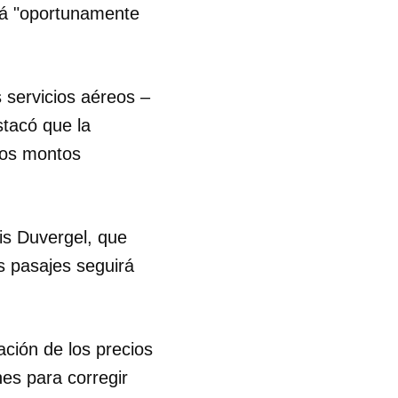
rá "oportunamente
R
s servicios aéreos –
stacó que la
 los montos
uis Duvergel, que
s pasajes seguirá
ación de los precios
nes para corregir