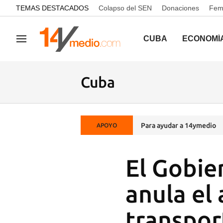
common.go-to-content
TEMAS DESTACADOS
Colapso del SEN
Donaciones
Femi
CUBA
ECONOMÍ
Navegación
Cuba
Para ayudar a 14ymedio
APOYO
El Gobie
anula el 
transpor