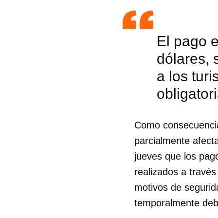
El pago e
dólares, 
a los tur
obligato
Como consecuencia 
parcialmente afect
jueves que los pag
realizados a travé
motivos de segurida
temporalmente debi