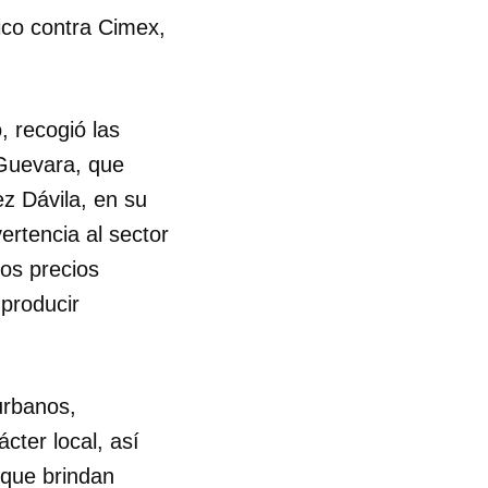
tico contra Cimex,
, recogió las
 Guevara, que
z Dávila, en su
ertencia al sector
los precios
 producir
urbanos,
cter local, así
s que brindan