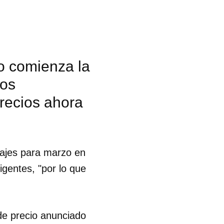
ro comienza la
ios
precios ahora
sajes para marzo en
vigentes, "por lo que
 tu
de precio anunciado