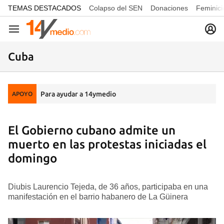
common.go-to-content
TEMAS DESTACADOS
Colapso del SEN
Donaciones
Feminici
Navegación
Cuba
Para ayudar a 14ymedio
APOYO
El Gobierno cubano admite un
muerto en las protestas iniciadas el
domingo
Diubis Laurencio Tejeda, de 36 años, participaba en una
manifestación en el barrio habanero de La Güinera