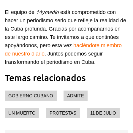
14ymedio
El equipo de
está comprometido con
hacer un periodismo serio que refleje la realidad de
la Cuba profunda. Gracias por acompañarnos en
este largo camino. Te invitamos a que continúes
apoyándonos, pero esta vez
haciéndote miembro
de nuestro diario
. Juntos podemos seguir
transformando el periodismo en Cuba.
Temas relacionados
Guardar como favorito
GOBIERNO CUBANO
ADMITE
Para poder guardar como favorito, primero has de
iniciar sesión con tu cuenta de 14ymedio.
UN MUERTO
PROTESTAS
11 DE JULIO
INICIAR SESIÓN
CANCELAR