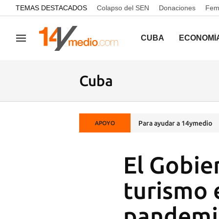
common.go-to-content
TEMAS DESTACADOS
Colapso del SEN
Donaciones
Femi
CUBA
ECONOMÍ
Navegación
Cuba
Para ayudar a 14ymedio
APOYO
El Gobie
turismo e
pandemi