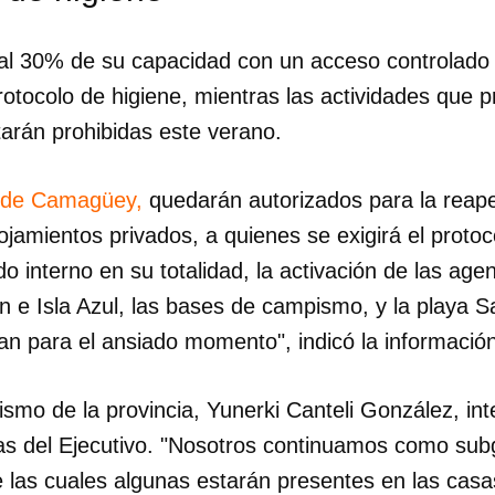
 al 30% de su capacidad con un acceso controlado
otocolo de higiene, mientras las actividades que
arán prohibidas este verano.
n de Camagüey,
quedarán autorizados para la reape
lojamientos privados, a quienes se exigirá el protoc
o interno en su totalidad, la activación de las agen
e Isla Azul, las bases de campismo, y la playa S
an para el ansiado momento", indicó la información
ismo de la provincia, Yunerki Canteli González, int
dar como favorito
as del Ejecutivo. "Nosotros continuamos como sub
 poder guardar como favorito, primero has de iniciar sesión con
 las cuales algunas estarán presentes en las casa
ta de 14ymedio.