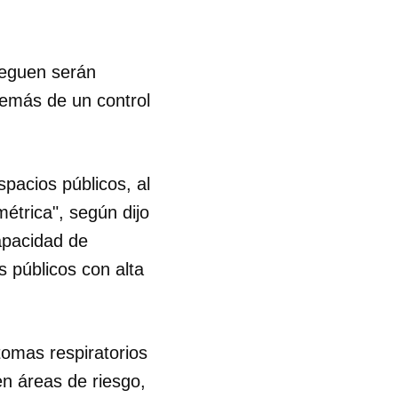
R
lleguen serán
demás de un control
pacios públicos, al
étrica", según dijo
capacidad de
s públicos con alta
tomas respiratorios
n áreas de riesgo,