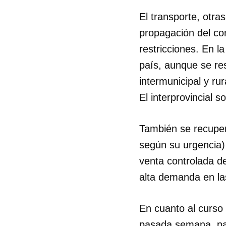
El transporte, otra
propagación del cor
restricciones. En l
país, aunque se res
intermunicipal y rur
El interprovincial 
También se recuper
según su urgencia) 
venta controlada d
alta demanda en la
En cuanto al curso 
pasada semana, par