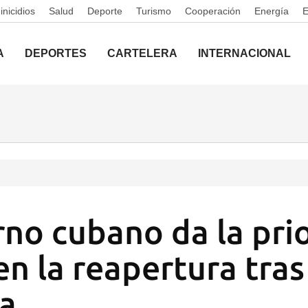
nicidios
Salud
Deporte
Turismo
Cooperación
Energía
A
DEPORTES
CARTELERA
INTERNACIONAL
rno cubano da la prio
n la reapertura tras
a