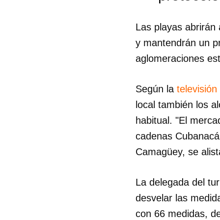
Las playas abrirán
y mantendrán un pr
aglomeraciones est
Según la
televisió
local también los a
habitual. "El mercad
cadenas Cubanacán 
Camagüey, se alist
La delegada del tur
Guar
desvelar las medid
Para
con 66 medidas, de
cuen