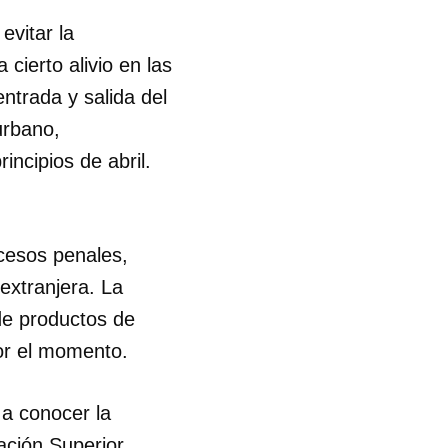
evitar la
cierto alivio en las
ntrada y salida del
urbano,
incipios de abril.
ocesos penales,
 extranjera. La
de productos de
or el momento.
 a conocer la
ción Superior