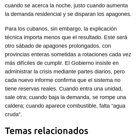
cuando se acerca la noche, justo cuando aumenta
la demanda residencial y se disparan los apagones.
Guardar como favorito
Para poder guardar como favorito, primero has de
Para los cubanos, sin embargo, la explicación
iniciar sesión con tu cuenta de 14ymedio.
técnica importa menos que el resultado. Este será
otro sábado de apagones prolongados, con
INICIAR SESIÓN
CANCELAR
provincias enteras sometidas a rotaciones cada vez
más difíciles de cumplir. El Gobierno insiste en
administrar la crisis mediante partes diarios, pero
cada nuevo informe confirma que el sistema no
tiene reservas reales. Cuando entra una unidad,
sale otra; cuando baja la demanda, se rompe una
caldera; cuando aparece combustible, falta “agua
cruda”.
Temas relacionados