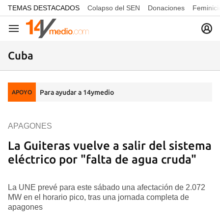
common.go-to-content
TEMAS DESTACADOS
Colapso del SEN
Donaciones
Feminici
Navegación
Cuba
Para ayudar a 14ymedio
APOYO
APAGONES
La Guiteras vuelve a salir del sistema
eléctrico por "falta de agua cruda"
La UNE prevé para este sábado una afectación de 2.072
MW en el horario pico, tras una jornada completa de
apagones