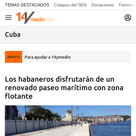
common.go-to-content
TEMAS DESTACADOS
Colapso del SEN
Donaciones
Feminici
Navegación
Cuba
Para ayudar a 14ymedio
APOYO
Los habaneros disfrutarán de un
renovado paseo marítimo con zona
flotante