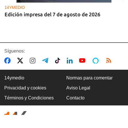
14YMEDIO
Edición impresa del 7 de agosto de 2026
Síguenos:
14ymedio
Normas para comentar
Privacidad y cookies
Aviso Legal
DEPORTACIONES EE UU
Términos y Condiciones
Contacto
El ICE envía a la fuerza a migrantes, entre ellos
cuatro cubanos, a la República Centroafricana