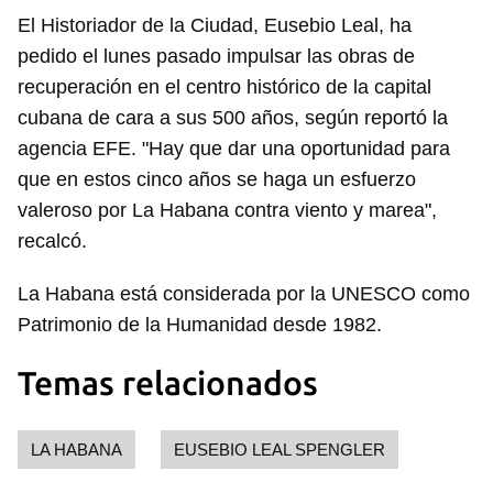
El Historiador de la Ciudad, Eusebio Leal, ha
pedido el lunes pasado impulsar las obras de
recuperación en el centro histórico de la capital
cubana de cara a sus 500 años, según reportó la
agencia EFE. "Hay que dar una oportunidad para
que en estos cinco años se haga un esfuerzo
valeroso por La Habana contra viento y marea",
recalcó.
La Habana está considerada por la UNESCO como
Patrimonio de la Humanidad desde 1982.
Temas relacionados
Guardar como favorito
Para poder guardar como favorito, primero has de
LA HABANA
EUSEBIO LEAL SPENGLER
iniciar sesión con tu cuenta de 14ymedio.