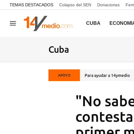
common.go-to-content
TEMAS DESTACADOS
Colapso del SEN
Donaciones
Femi
CUBA
ECONOMÍ
Navegación
Cuba
Para ayudar a 14ymedio
APOYO
"No sabe
contesta
primer m