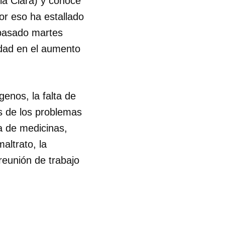
lla Clara) y conoce
or eso ha estallado
 pasado martes
lidad en el aumento
genos, la falta de
s de los problemas
a de medicinas,
altrato, la
 reunión de trabajo