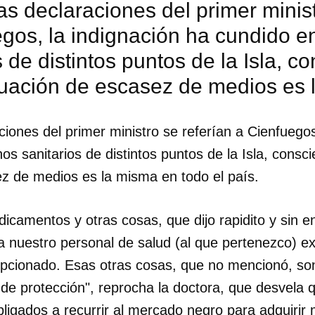
s declaraciones del primer minist
egos, la indignación ha cundido 
s de distintos puntos de la Isla, c
ituación de escasez de medios es
iones del primer ministro se referían a Cienfuegos
s sanitarios de distintos puntos de la Isla, consci
ez de medios es la misma en todo el país.
camentos y otras cosas, que dijo rapidito y sin en
a nuestro personal de salud (al que pertenezco) e
epcionado. Esas otras cosas, que no mencionó, son
dar como favorito
e protección", reprocha la doctora, que desvela q
 poder guardar como favorito, primero has de iniciar sesión con
ta de 14ymedio.
bligados a recurrir al mercado negro para adquirir 