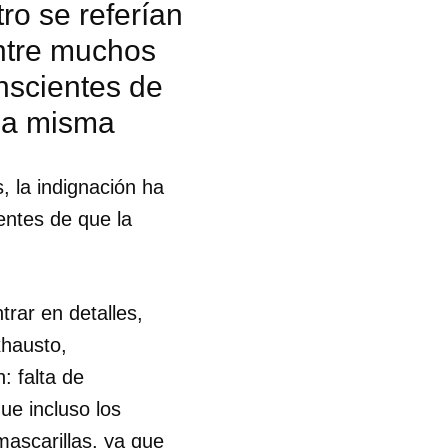
ro se referían
entre muchos
onscientes de
 la misma
, la indignación ha
entes de que la
trar en detalles,
xhausto,
: falta de
ue incluso los
 tu
mascarillas, ya que