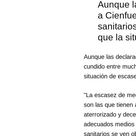
Aunque la
a Cienfu
sanitario
que la s
Aunque las declarac
cundido entre mucho
situación de escas
"La escasez de medi
son las que tienen 
aterrorizado y dec
Guar
adecuados medios d
Para
cuen
sanitarios se ven o