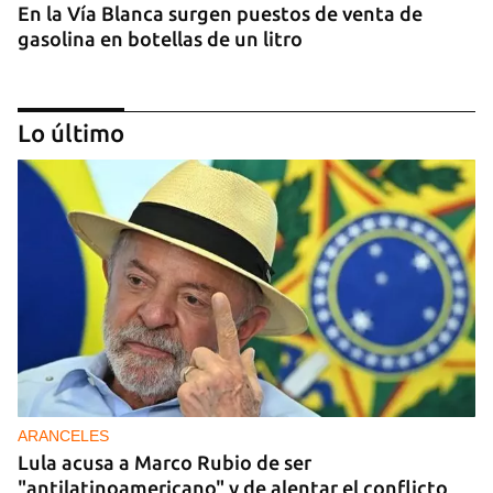
En la Vía Blanca surgen puestos de venta de
gasolina en botellas de un litro
Lo último
DONACIONES
China entrega otros 5.000 sistemas fotovoltaicos
para zonas rurales de Cuba
ARANCELES
Lula acusa a Marco Rubio de ser
"antilatinoamericano" y de alentar el conflicto