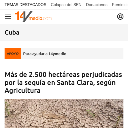
common.go-to-content
TEMAS DESTACADOS
Colapso del SEN
Donaciones
Feminici
Navegación
Cuba
Para ayudar a 14ymedio
APOYO
Más de 2.500 hectáreas perjudicadas
por la sequía en Santa Clara, según
Agricultura