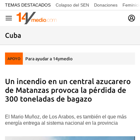
common.go-to-content
TEMAS DESTACADOS
Colapso del SEN
Donaciones
Feminici
Navegación
Cuba
Para ayudar a 14ymedio
APOYO
Un incendio en un central azucarero
de Matanzas provoca la pérdida de
300 toneladas de bagazo
El Mario Muñoz, de Los Arabos, es también el que más
energía entrega al sistema nacional en la provincia