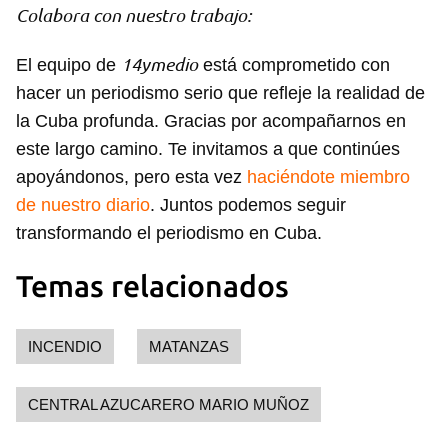
Colabora con nuestro trabajo:
14ymedio
El equipo de
está comprometido con
hacer un periodismo serio que refleje la realidad de
Guardar como favorito
la Cuba profunda. Gracias por acompañarnos en
Para poder guardar como favorito, primero has de
este largo camino. Te invitamos a que continúes
iniciar sesión con tu cuenta de 14ymedio.
apoyándonos, pero esta vez
haciéndote miembro
de nuestro diario
. Juntos podemos seguir
INICIAR SESIÓN
CANCELAR
transformando el periodismo en Cuba.
Temas relacionados
INCENDIO
MATANZAS
CENTRAL AZUCARERO MARIO MUÑOZ