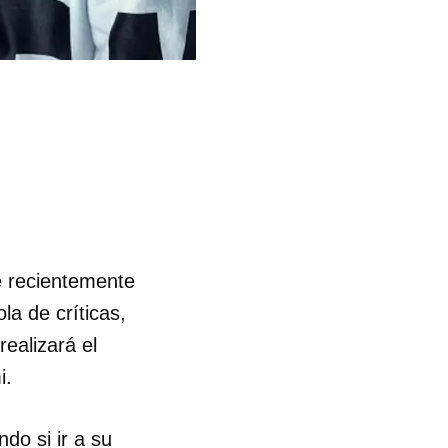
e recientemente
la de críticas,
ealizará el
i.
do si ir a su