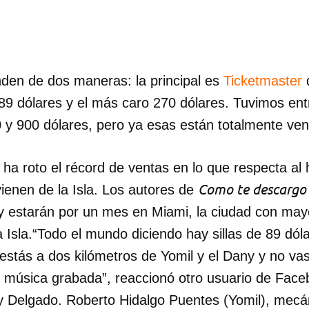
nden de dos maneras: la principal es
Ticketmaster
q
9 dólares y el más caro 270 dólares. Tuvimos ent
 y 900 dólares, pero ya esas están totalmente vend
 ha roto el récord de ventas en lo que respecta al h
Como te descargo
ienen de la Isla. Los autores de
 y estarán por un mes en Miami, la ciudad con ma
 Isla.“Todo el mundo diciendo hay sillas de 89 dól
 estás a dos kilómetros de Yomil y el Dany y no vas
dar como favorito
s música grabada”, reaccionó otro usuario de Face
 poder guardar como favorito, primero has de iniciar sesión con
Delgado. Roberto Hidalgo Puentes (Yomil), mecán
ta de 14ymedio.