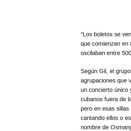
“Los boletos se ve
que comienzan en 8
oscilaban entre 500
Según Gil, el grupo
agrupaciones que v
un concierto único
cubanos fuera de la
pero en esas sillas
Guar
cantando ellos o e
Para
nombre de Osmany 
cuen