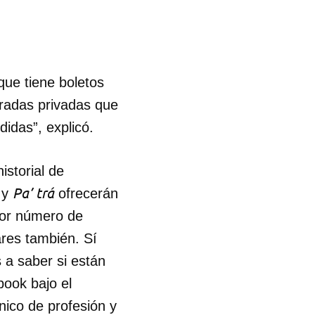
ue tiene boletos
radas privadas que
idas”, explicó.
istorial de
Pa’ trá
y
ofrecerán
yor número de
ares también. Sí
 a saber si están
book bajo el
 tu
ico de profesión y