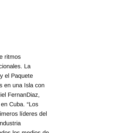
e ritmos
cionales. La
 y el Paquete
s en una Isla con
iel FernanDiaz,
n en Cuba. “Los
rimeros líderes del
ndustria
odos los medios de