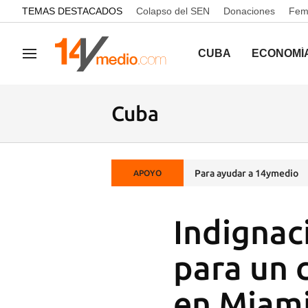
common.go-to-content
TEMAS DESTACADOS
Colapso del SEN
Donaciones
Femi
CUBA
ECONOMÍ
Navegación
Cuba
Para ayudar a 14ymedio
APOYO
Indignac
para un c
en Miam