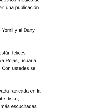
 en una publicación
e Yomil y el Dany
están felices
ka Rojas, usuaria
o. Con ustedes se
.
vada radicada en la
te disco,
s más escuchadas