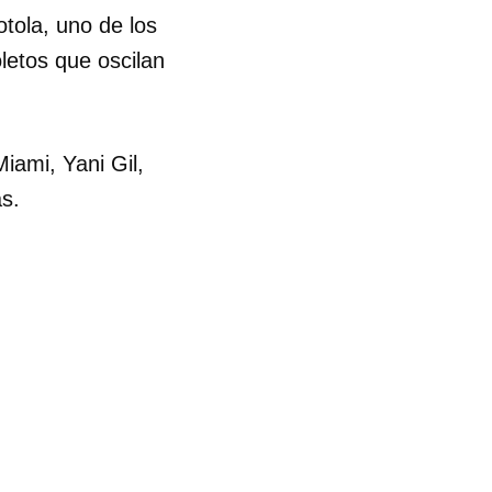
otola, uno de los
letos que oscilan
iami, Yani Gil,
s.