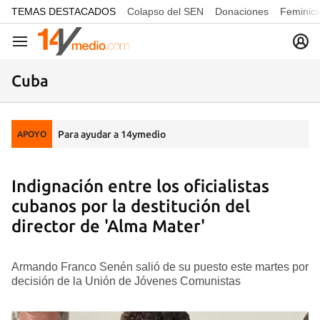
common.go-to-content
TEMAS DESTACADOS
Colapso del SEN
Donaciones
Feminici
Navegación
Cuba
Para ayudar a 14ymedio
APOYO
Indignación entre los oficialistas
cubanos por la destitución del
director de 'Alma Mater'
Armando Franco Senén salió de su puesto este martes por
decisión de la Unión de Jóvenes Comunistas