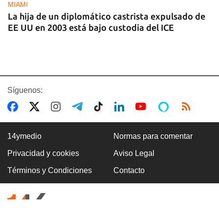
MIAMI
La hija de un diplomático castrista expulsado de
EE UU en 2003 está bajo custodia del ICE
Síguenos:
14ymedio
Normas para comentar
Privacidad y cookies
Aviso Legal
AMÉRICA
Términos y Condiciones
Contacto
Brasil acusa a EE UU de cancelar la visa a su
embajadora para interferir en las elecciones