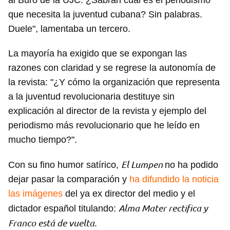
al Buró de la UJC. ¿Sabrán cuál es el periodismo
que necesita la juventud cubana? Sin palabras.
Duele", lamentaba un tercero.
La mayoría ha exigido que se expongan las
razones con claridad y se regrese la autonomía de
Guardar como favorito
la revista: "¿Y cómo la organización que representa
Para poder guardar como favorito, primero has de
a la juventud revolucionaria destituye sin
iniciar sesión con tu cuenta de 14ymedio.
explicación al director de la revista y ejemplo del
periodismo más revolucionario que he leído en
INICIAR SESIÓN
CANCELAR
mucho tiempo?".
El Lumpen
Con su fino humor satírico,
no ha podido
dejar pasar la comparación y
ha difundido la noticia
las imágenes
del ya ex director del medio y el
Alma Mater rectifica y
dictador español titulando:
Franco está de vuelta.